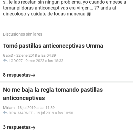
si, te las recetan sin ningun problema, yo cuando empese a
tomar pildoras anticonceptivas era virgen... ?? anda al
ginecologo y cuidate de todas maneraa jiji
Discusiones similares
Tomó pastillas anticonceptivas Umma
GabiD
-
22 ene 2018 a las 04:39
LGDC97
-
9 mar 2023 a las 18:33
8 respuestas
No me baja la regla tomando pastillas
anticonceptivas
Miriam
-
18 jul 2019 a las 11:39
DRA. MARNET
-
19 jul 2019 a las 10:50
3 respuestas