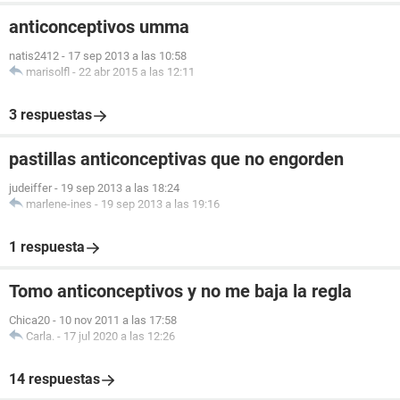
anticonceptivos umma
natis2412
-
17 sep 2013 a las 10:58
marisolfl
-
22 abr 2015 a las 12:11
3 respuestas
pastillas anticonceptivas que no engorden
judeiffer
-
19 sep 2013 a las 18:24
marlene-ines
-
19 sep 2013 a las 19:16
1 respuesta
Tomo anticonceptivos y no me baja la regla
Chica20
-
10 nov 2011 a las 17:58
Carla.
-
17 jul 2020 a las 12:26
14 respuestas