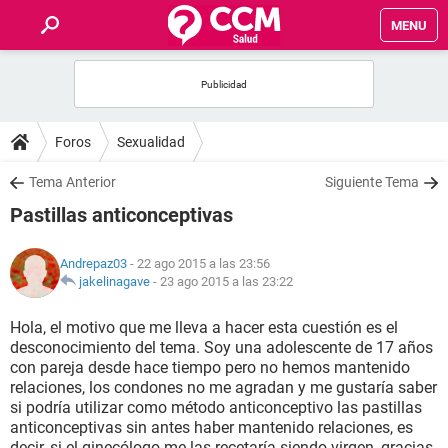
MENU
INICIO
FOROS
Foros
Sexualidad
SALUD
Tema Anterior
Siguiente Tema
Pastillas anticonceptivas
FAMILIA
Andrepaz03
- 22 ago 2015 a las 23:56
NUTRICIÓN
jakelinagave
-
23 ago 2015 a las 23:22
Hola, el motivo que me lleva a hacer esta cuestión es el
BIENESTAR
desconocimiento del tema. Soy una adolescente de 17 años
con pareja desde hace tiempo pero no hemos mantenido
SEXUALIDAD
relaciones, los condones no me agradan y me gustaría saber
si podría utilizar como método anticonceptivo las pastillas
anticonceptivas sin antes haber mantenido relaciones, es
GLOSARIO
decir, si el ginecólogo me las recetaría siendo virgen, gracias.