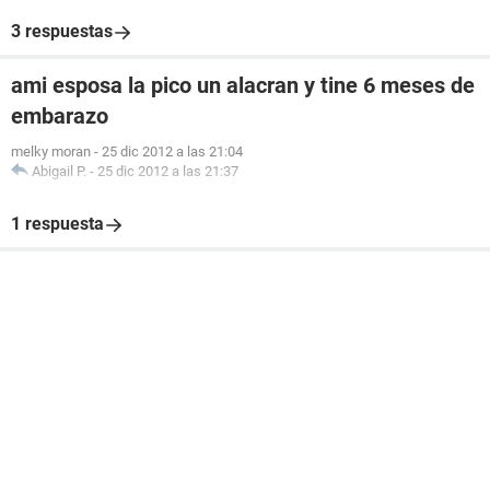
3 respuestas
ami esposa la pico un alacran y tine 6 meses de
embarazo
melky moran
-
25 dic 2012 a las 21:04
Abigail P.
-
25 dic 2012 a las 21:37
1 respuesta