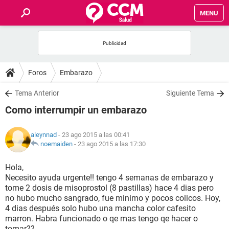
MENU
INICIO
FOROS
Foros
Embarazo
SALUD
Tema Anterior
Siguiente Tema
Como interrumpir un embarazo
FAMILIA
aleynnad
- 23 ago 2015 a las 00:41
NUTRICIÓN
noemaiden
-
23 ago 2015 a las 17:30
Hola,
BIENESTAR
Necesito ayuda urgente!! tengo 4 semanas de embarazo y
tome 2 dosis de misoprostol (8 pastillas) hace 4 dias pero
SEXUALIDAD
no hubo mucho sangrado, fue minimo y pocos colicos. Hoy,
4 dias después solo hubo una mancha color cafesito
marron. Habra funcionado o qe mas tengo qe hacer o
GLOSARIO
tomar??