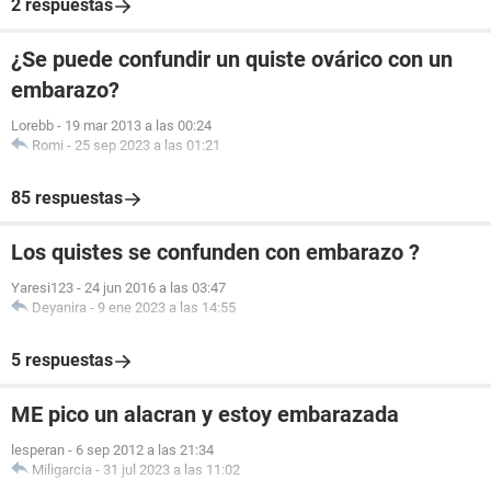
2 respuestas
¿Se puede confundir un quiste ovárico con un
embarazo?
Lorebb
-
19 mar 2013 a las 00:24
Romi
-
25 sep 2023 a las 01:21
85 respuestas
Los quistes se confunden con embarazo ?
Yaresi123
-
24 jun 2016 a las 03:47
Deyanira
-
9 ene 2023 a las 14:55
5 respuestas
ME pico un alacran y estoy embarazada
lesperan
-
6 sep 2012 a las 21:34
Miligarcia
-
31 jul 2023 a las 11:02