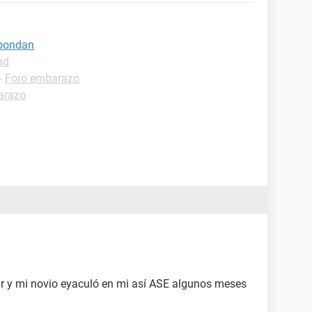
spondan
ad
-
Foro embarazo
arazo
ar y mi novio eyaculó en mi así ASE algunos meses