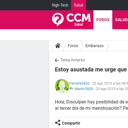
High-Tech
Salud
FOROS
SALUD
Foros
Embarazo
Tema Anterior
Estoy asustada me urge que
Pamela5420
- 23 ago 2015 a las 04:
Marim2828
-
23 ago 2015 a las 0
Hola, Disculpen hay posibilidad de 
al tercer día de mi menstruación? Pe
Compartir