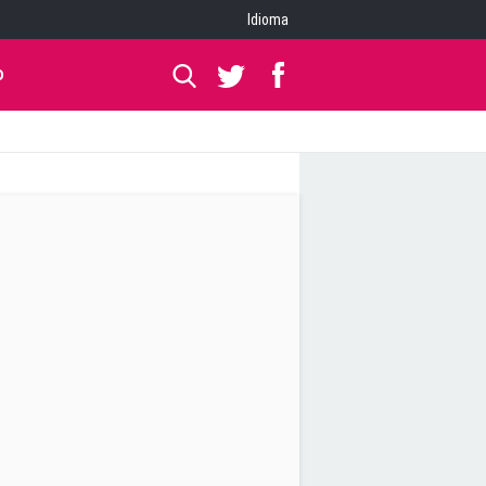
Idioma
O