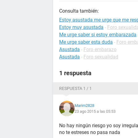
Consulta también:
Estoy asustada me urge que me re
Estoy muy asustada
-
Foro sexualid
Me urge saber si estoy embarazada
Me urge saber esta duda
-
Foro emb
Asustada
-
Foro embarazo
Asustada
-
Foro sexualidad
1 respuesta
RESPUESTA 1 / 1
Marim2828
23 ago 2015 a las 05:53
No hay ningún riesgo yo soy irregul
no te estreses no pasa nada