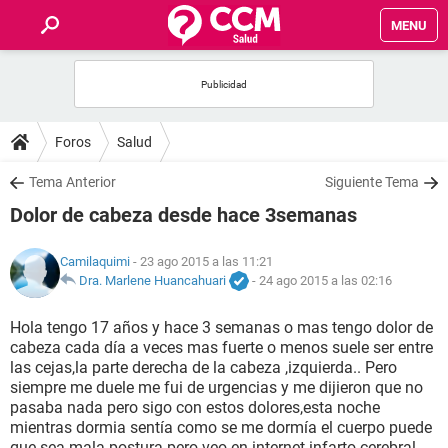
MENU
INICIO
FOROS
Foros
Salud
SALUD
Tema Anterior
Siguiente Tema
Dolor de cabeza desde hace 3semanas
FAMILIA
Camilaquimi
- 23 ago 2015 a las 11:21
NUTRICIÓN
Dra. Marlene Huancahuari
-
24 ago 2015 a las 02:16
Hola tengo 17 años y hace 3 semanas o mas tengo dolor de
BIENESTAR
cabeza cada día a veces mas fuerte o menos suele ser entre
las cejas,la parte derecha de la cabeza ,izquierda.. Pero
SEXUALIDAD
siempre me duele me fui de urgencias y me dijieron que no
pasaba nada pero sigo con estos dolores,esta noche
mientras dormia sentía como se me dormía el cuerpo puede
GLOSARIO
que sea mala postura pero veo en internet infarto cerebral...