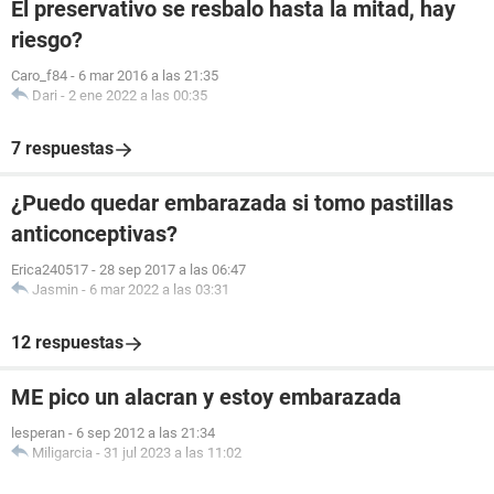
El preservativo se resbalo hasta la mitad, hay
riesgo?
Caro_f84
-
6 mar 2016 a las 21:35
Dari
-
2 ene 2022 a las 00:35
7 respuestas
¿Puedo quedar embarazada si tomo pastillas
anticonceptivas?
Erica240517
-
28 sep 2017 a las 06:47
Jasmin
-
6 mar 2022 a las 03:31
12 respuestas
ME pico un alacran y estoy embarazada
lesperan
-
6 sep 2012 a las 21:34
Miligarcia
-
31 jul 2023 a las 11:02