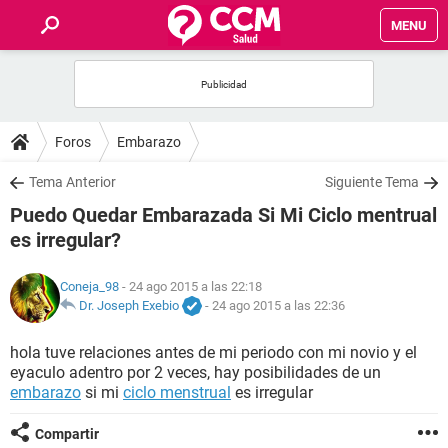
MENU
INICIO
FOROS
Foros
Embarazo
SALUD
Tema Anterior
Siguiente Tema
Puedo Quedar Embarazada Si Mi Ciclo mentrual
FAMILIA
es irregular?
NUTRICIÓN
Coneja_98
- 24 ago 2015 a las 22:18
Dr. Joseph Exebio
-
24 ago 2015 a las 22:36
BIENESTAR
hola tuve relaciones antes de mi periodo con mi novio y el
eyaculo adentro por 2 veces, hay posibilidades de un
SEXUALIDAD
embarazo
si mi
ciclo menstrual
es irregular
GLOSARIO
Compartir