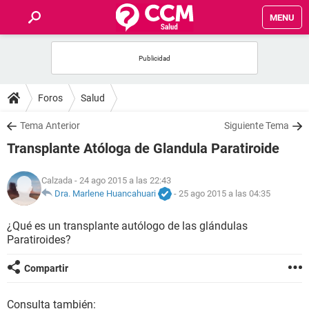
MENU
INICIO
FOROS
Foros
Salud
SALUD
Tema Anterior
Siguiente Tema
Transplante Atóloga de Glandula Paratiroide
FAMILIA
Calzada
- 24 ago 2015 a las 22:43
NUTRICIÓN
Dra. Marlene Huancahuari
-
25 ago 2015 a las 04:35
¿Qué es un transplante autólogo de las glándulas
BIENESTAR
Paratiroides?
SEXUALIDAD
Compartir
GLOSARIO
Consulta también: