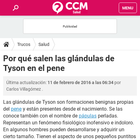
MENU
INICIO
FOROS
Trucos
Salud
SALUD
Por qué salen las glándulas de
Tyson en el pene
FAMILIA
Última actualización:
11 de febrero de 2016 a las 06:34
por
NUTRICIÓN
Carlos Villagómez
.
Las glándulas de Tyson son formaciones benignas propias
BIENESTAR
del
pene
y están presentes desde el nacimiento. Se las
conoce también con el nombre de
pápulas
perladas.
SEXUALIDAD
Representan un fenómeno fisiológico inofensivo e indoloro.
En algunos hombres pueden desarrollarse y adquirir un
GLOSARIO
cierto tamaño. Tienen el aspecto de unos pequeños puntitos