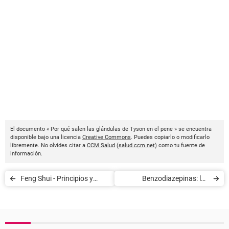
El documento « Por qué salen las glándulas de Tyson en el pene » se encuentra
disponible bajo una licencia
Creative Commons
. Puedes copiarlo o modificarlo
libremente. No olvides citar a
CCM Salud
(
salud.ccm.net
) como tu fuente de
información.
Feng Shui - Principios y
Benzodiazepinas: los
aplicaciones
diferentes medicamentos