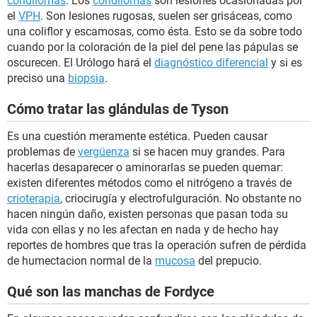
condilomas
. Los
condilomas
son lesiones ocasionadas por
el
VPH
. Son lesiones rugosas, suelen ser grisáceas, como
una coliflor y escamosas, como ésta. Esto se da sobre todo
cuando por la coloración de la piel del pene las pápulas se
oscurecen. El Urólogo hará el
diagnóstico diferencial
y si es
preciso una
biopsia
.
Cómo tratar las glándulas de Tyson
Es una cuestión meramente estética. Pueden causar
problemas de
vergüenza
si se hacen muy grandes. Para
hacerlas desaparecer o aminorarlas se pueden quemar:
existen diferentes métodos como el nitrógeno a través de
crioterapia
, criocirugía y electrofulguración. No obstante no
hacen ningún daño, existen personas que pasan toda su
vida con ellas y no les afectan en nada y de hecho hay
reportes de hombres que tras la operación sufren de pérdida
de humectacion normal de la
mucosa
del prepucio.
Qué son las manchas de Fordyce