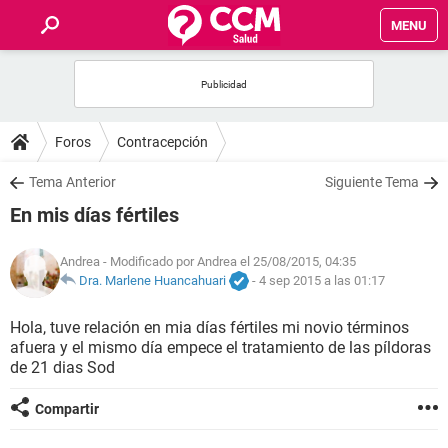
MENU
INICIO
FOROS
Foros
Contracepción
SALUD
Tema Anterior
Siguiente Tema
En mis días fértiles
FAMILIA
Andrea
- Modificado por Andrea el 25/08/2015, 04:35
NUTRICIÓN
Dra. Marlene Huancahuari
-
4 sep 2015 a las 01:17
Hola, tuve relación en mia días fértiles mi novio términos
BIENESTAR
afuera y el mismo día empece el tratamiento de las píldoras
de 21 dias Sod
SEXUALIDAD
Compartir
GLOSARIO