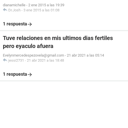
dianamichelle
-
2 ene 2015 a las 19:39
Dr.Josh
-
3 ene 2015 a las 01:08
1 respuesta
Tuve relaciones en mis ultimos dias fertiles
pero eyaculo afuera
Evelynmercedespezovela@gmail.com
-
21 abr 2021 a las 05:14
jessi2731
-
21 abr 2021 a las 18:48
1 respuesta