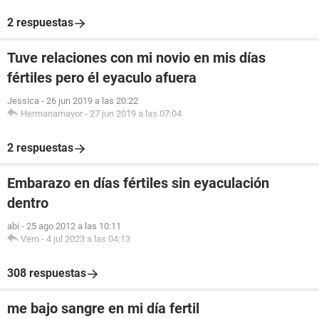
2 respuestas
Tuve relaciones con mi novio en mis días
fértiles pero él eyaculo afuera
Jessica
-
26 jun 2019 a las 20:22
Hermanamayor
-
27 jun 2019 a las 07:04
2 respuestas
Embarazo en días fértiles sin eyaculación
dentro
abi
-
25 ago 2012 a las 10:11
Vero
-
4 jul 2023 a las 04:13
308 respuestas
me bajo sangre en mi día fertil