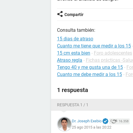
Compartir
Consulta también:
15 dias de atraso
Cuanto me tiene que medir a los 15
15 cm esta bien
-
Foro adolescentes
Atraso regla
-
Fichas prácticas -Salu
Tengo 40 y me gusta una de 15
-
Fo
Cuanto me debe medir a los 15
-
For
1 respuesta
RESPUESTA 1 / 1
Dr. Joseph Exebio
16.358
25 ago 2015 a las 20:22