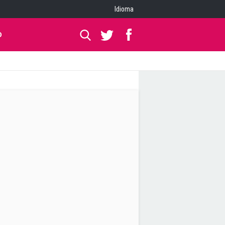
Idioma
O