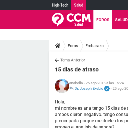
High-Tech
Salud
FOROS
SALUD
Foros
Embarazo
Tema Anterior
15 dias de atraso
anabella
- 25 ago 2015 a las 15:24
Dr. Joseph Exebio
-
25 ago 20
Hola,
mi nombre es ana tengo 15 dias de a
ambos dieron negativo. tengo consul
preocupada porque me duelen los p
erroneo el analisis de sangre?