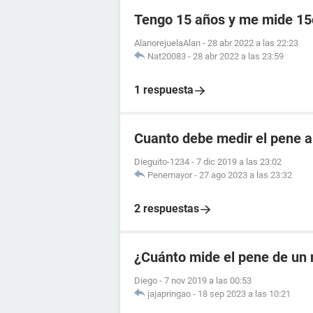
Tengo 15 años y me mide 1
AlanorejuelaAlan
-
28 abr 2022 a las 22:23
Nat20083
-
28 abr 2022 a las 23:59
1 respuesta
Cuanto debe medir el pene a
Dieguito-1234
-
7 dic 2019 a las 23:02
Penemayor
-
27 ago 2023 a las 23:32
2 respuestas
¿Cuánto mide el pene de un 
Diego
-
7 nov 2019 a las 00:53
jajapringao
-
18 sep 2023 a las 10:21