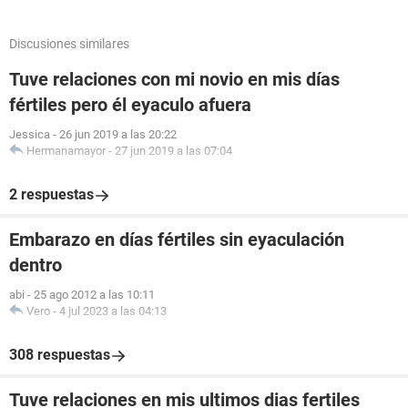
Discusiones similares
Tuve relaciones con mi novio en mis días
fértiles pero él eyaculo afuera
Jessica
-
26 jun 2019 a las 20:22
Hermanamayor
-
27 jun 2019 a las 07:04
2 respuestas
Embarazo en días fértiles sin eyaculación
dentro
abi
-
25 ago 2012 a las 10:11
Vero
-
4 jul 2023 a las 04:13
308 respuestas
Tuve relaciones en mis ultimos dias fertiles