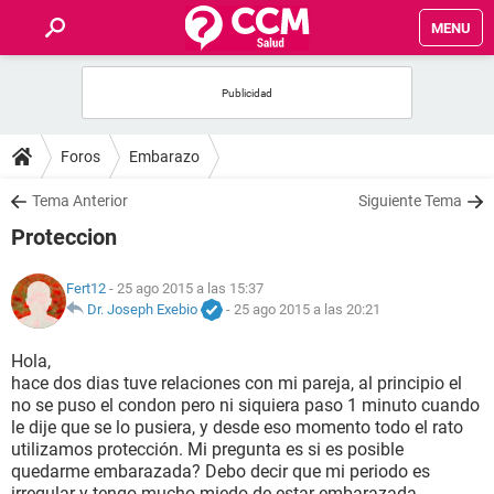
MENU
INICIO
FOROS
Foros
Embarazo
SALUD
Tema Anterior
Siguiente Tema
Proteccion
FAMILIA
Fert12
- 25 ago 2015 a las 15:37
NUTRICIÓN
Dr. Joseph Exebio
-
25 ago 2015 a las 20:21
Hola,
BIENESTAR
hace dos dias tuve relaciones con mi pareja, al principio el
no se puso el condon pero ni siquiera paso 1 minuto cuando
SEXUALIDAD
le dije que se lo pusiera, y desde eso momento todo el rato
utilizamos protección. Mi pregunta es si es posible
quedarme embarazada? Debo decir que mi periodo es
GLOSARIO
irregular y tengo mucho miedo de estar embarazada