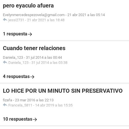
pero eyaculo afuera
Evelynmercedespezovela@gmail.com
-
21 abr 2021 a las 05:14
jessi2731
-
21 abr 2021 a las 18:48
1 respuesta
Cuando tener relaciones
Daniela_123
-
31 jul 2014 a las 00:44
Daniela_123
-
31 jul 2014 a las 03:38
4 respuestas
LO HICE POR UN MINUTO SIN PRESERVATIVO
fizafa
-
23 mar 2016 a las 22:13
Francela_5811
-
14 abr 2019 a las 15:35
10 respuestas