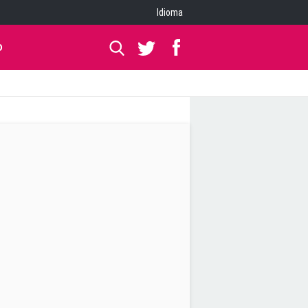
Idioma
O