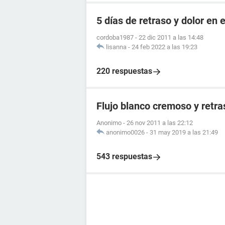
5 días de retraso y dolor en e
cordoba1987
-
22 dic 2011 a las 14:48
lisanna
-
24 feb 2022 a las 19:23
220 respuestas
Flujo blanco cremoso y retr
Anonimo
-
26 nov 2011 a las 22:12
anonimo0026
-
31 may 2019 a las 21:49
543 respuestas