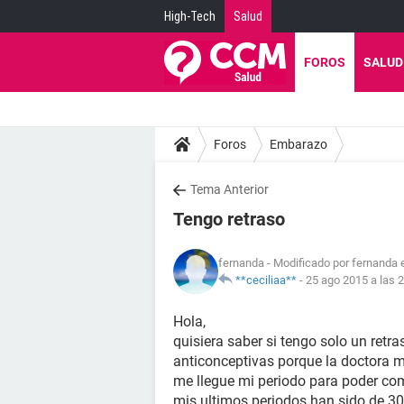
High-Tech
Salud
FOROS
SALUD
Foros
Embarazo
Tema Anterior
Tengo retraso
fernanda
- Modificado por fernanda 
**ceciliaa**
-
25 ago 2015 a las 
Hola,
quisiera saber si tengo solo un retr
anticonceptivas porque la doctora 
me llegue mi periodo para poder come
mis ultimos periodos han sido de 3