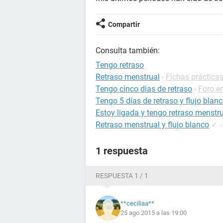
Compartir
Consulta también:
Tengo retraso
Retraso menstrual
-
Fichas prácticas
Tengo cinco dias de retraso
-
Foro e
Tengo 5 días de retraso y flujo blan
Estoy ligada y tengo retraso menstr
Retraso menstrual y flujo blanco
✓
1 respuesta
RESPUESTA 1 / 1
**ceciliaa**
25 ago 2015 a las 19:00