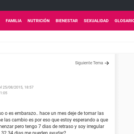
FAMILIA
NUTRICIÓN
BIENESTAR
SEXUALIDAD
GLOSARI
Siguiente Tema
el 25/08/2015, 18:57
21:05
aso o es embarazo.. hace un mes deje de tomar las
me las cambio es por eso que estoy esperando a que
nzar pero tengo 7 dias de retraso y soy irregular
0 32 34 dias me pueden ayudar?