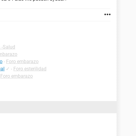
 -Salud
mbarazo
co
-
Foro embarazo
ual
✓
-
Foro esterilidad
-
Foro embarazo