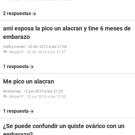
2 respuestas
ami esposa la pico un alacran y tine 6 meses de
embarazo
melky moran
-
25 dic 2012 a las 21:04
Abigail P.
-
25 dic 2012 a las 21:37
1 respuesta
Me pico un alacran
terezamay
-
12 jun 2015 a las 21:25
Abigail P.
-
22 jun 2015 a las 15:35
1 respuesta
¿Se puede confundir un quiste ovárico con un
embarazo?