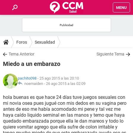
MENU
INICIO
FOROS
Foros
Sexualidad
SALUD
Tema Anterior
Siguiente Tema
Miedo a un embarazo
FAMILIA
pachito098
- 25 ago 2015 a las 20:10
NUTRICIÓN
noemaiden -
26 ago 2015 a las 02:09
hola buenas es que hace 24 días tuve juegos sexuales con
BIENESTAR
mi novia osea pues jugué con mis dedos en su vagina pero
antes de eso me había acomodado mi pene y tal vez me
SEXUALIDAD
haya caído liquido seminal en las manos y temo que haya
quedado embarazada porque ella le dan mareos y todo lo
quiere vomitar agrego que ella sufre de colon irritable y
GLOSARIO
tengo mucho miedo de que este embarazada ayuda eso es