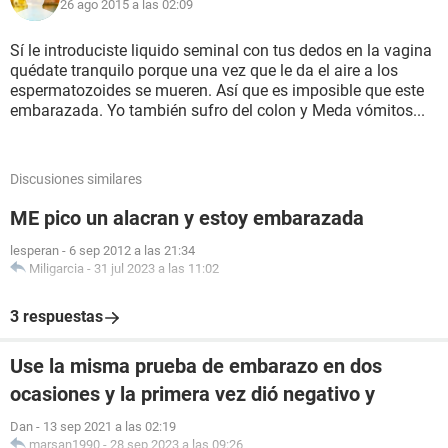
26 ago 2015 a las 02:09
Sí le introduciste liquido seminal con tus dedos en la vagina
quédate tranquilo porque una vez que le da el aire a los
espermatozoides se mueren. Así que es imposible que este
embarazada. Yo también sufro del colon y Meda vómitos...
Discusiones similares
ME pico un alacran y estoy embarazada
lesperan
-
6 sep 2012 a las 21:34
Miligarcia
-
31 jul 2023 a las 11:02
3 respuestas
Use la misma prueba de embarazo en dos
ocasiones y la primera vez dió negativo y
Dan
-
13 sep 2021 a las 02:19
marsan1990
-
28 sep 2023 a las 09:26