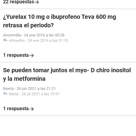
22 respuestas
¿Yurelax 10 mg o ibuprofeno Teva 600 mg
retrasa el periodo?
Anonimilla
-
24 ene 2016 a las 00:28
silviaviho
-
24 ene 2016 a las 01:10
1 respuesta
Se pueden tomar juntos el myo- D chiro inositol
y la metformina
Bawla
-
26 jun 2021 a las 21:21
Marla
-
26 jul 2021 a las 19:37
1 respuesta