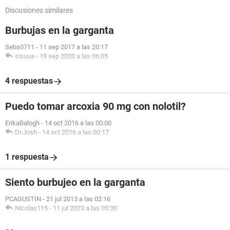
Discusiones similares
Burbujas en la garganta
Sebs0711
-
11 sep 2017 a las 20:17
sisuua
-
19 sep 2020 a las 06:05
4 respuestas
Puedo tomar arcoxia 90 mg con nolotil?
ErikaBalogh
-
14 oct 2016 a las 00:00
Dr.Josh
-
14 oct 2016 a las 00:17
1 respuesta
Siento burbujeo en la garganta
PCAGUSTIN
-
21 jul 2013 a las 02:16
Nicolas115
-
11 jul 2023 a las 05:30