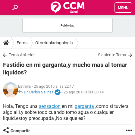
MENU
INICIO
FOROS
Foros
Otorrinolaringología
SALUD
Tema Anterior
Siguiente Tema
Fastidio en mi garganta,y mucho mas al tomar
FAMILIA
liquidos?
NUTRICIÓN
Estrella
- 25 ago 2015 a las 22:17
Dr. Carlos Salinas
-
26 ago 2015 a las 00:14
BIENESTAR
Hola, Tengo una
sensacion
en mi
garganta
,como si tuviera
algo alli.y sobre todo cuando tomo agua o cualquier
SEXUALIDAD
liquid.estoy preocupada ,No se que es?
GLOSARIO
Compartir