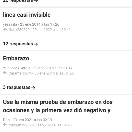
22 respuestas
linea casi invisible
yessirita
-
25 ene 2014 a las 17:26
Gaby280292
-
25 abr 2022 a las 10:41
12 respuestas
Embarazo
YuriLopezGarcia
-
30 ene 2016 a las 01:17
Carameloyum
-
30 ene 2016 a las 01:25
3 respuestas
Use la misma prueba de embarazo en dos
ocasiones y la primera vez dió negativo y
Dan
-
13 sep 2021 a las 02:19
marsan1990
-
28 sep 2023 a las 09:26