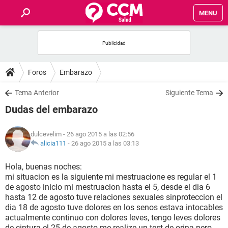
MENU
INICIO
FOROS
Foros
Embarazo
SALUD
Tema Anterior
Siguiente Tema
Dudas del embarazo
FAMILIA
dulcevelim
- 26 ago 2015 a las 02:56
NUTRICIÓN
alicia111
-
26 ago 2015 a las 03:13
Hola, buenas noches:
BIENESTAR
mi situacion es la siguiente mi mestruacione es regular el 1
de agosto inicio mi mestruacion hasta el 5, desde el dia 6
SEXUALIDAD
hasta 12 de agosto tuve relaciones sexuales sinproteccion el
dia 18 de agosto tuve dolores en los senos estava intocables
actualmente continuo con dolores leves, tengo leves dolores
GLOSARIO
de cintura el 25 de agosto me realize un test de orina pero