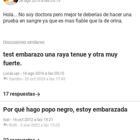
26 ago 2015 a las 03:13
Hola... No soy doctora pero mejor te deberías de hacer una
prueba en sangre ya que es mas fiable que la de orina.
Discusiones similares
test embarazo una raya tenue y otra muy
fuerte.
LocaLupi
-
16 ago 2016 a las 05:15
Sandra
-
20 oct 2023 a las 17:43
17 respuestas
Por qué hago popo negro, estoy embarazada
isai
-
16 oct 2012 a las 19:21
Ruth
-
3 ene 2022 a las 13:23