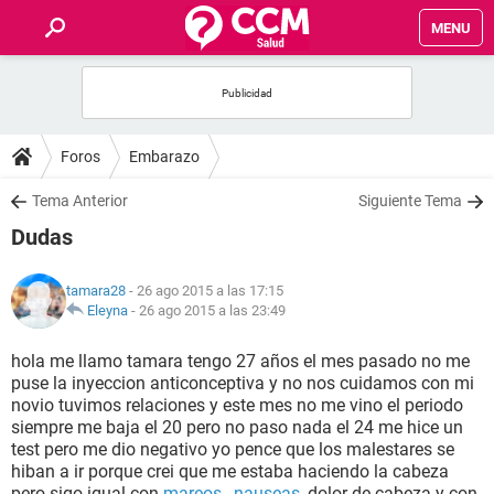
MENU
INICIO
FOROS
Foros
Embarazo
SALUD
Tema Anterior
Siguiente Tema
Dudas
FAMILIA
tamara28
- 26 ago 2015 a las 17:15
NUTRICIÓN
Eleyna
-
26 ago 2015 a las 23:49
hola me llamo tamara tengo 27 años el mes pasado no me
BIENESTAR
puse la inyeccion anticonceptiva y no nos cuidamos con mi
novio tuvimos relaciones y este mes no me vino el periodo
SEXUALIDAD
siempre me baja el 20 pero no paso nada el 24 me hice un
test pero me dio negativo yo pence que los malestares se
hiban a ir porque crei que me estaba haciendo la cabeza
GLOSARIO
pero sigo igual con
mareos
,
nauseas
, dolor de cabeza y con