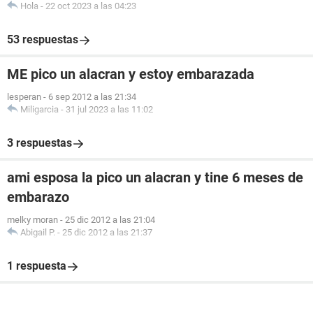
Hola
-
22 oct 2023 a las 04:23
53 respuestas
ME pico un alacran y estoy embarazada
lesperan
-
6 sep 2012 a las 21:34
Miligarcia
-
31 jul 2023 a las 11:02
3 respuestas
ami esposa la pico un alacran y tine 6 meses de
embarazo
melky moran
-
25 dic 2012 a las 21:04
Abigail P.
-
25 dic 2012 a las 21:37
1 respuesta