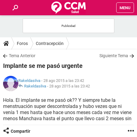
MENU
INICIO
FOROS
Foros
Contracepción
SALUD
Tema Anterior
Siguiente Tema
Implante se me pasó urgente
FAMILIA
Rakeldasilva
- 28 ago 2015 a las 23:42
NUTRICIÓN
Rakeldasilva
-
28 ago 2015 a las 23:42
Hola. El implante se me pasó ok?? Y siempre tube la
BIENESTAR
menstruación super descontrolada y hubo vezes que ni
venía 1 mes hasta que hace unos meses cada vez me viene
SEXUALIDAD
menos Manchava hasta el punto que llevo casi 2 meses sin
Compartir
GLOSARIO