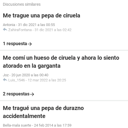
Discusiones similares
Me trague una pepa de ciruela
Antonia
-
31 dic 2021 a las 00:55
ZahiraFontana
-
31 dic 2021 a las 02:42
1 respuesta
Me comí un hueso de ciruela y ahora lo siento
atorado en la garganta
Joz
-
20 jun 2020 a las 00:40
Luis_1546
-
12 mar 2022 a las 20:25
2 respuestas
Me tragué una pepa de durazno
accidentalmente
Bella-mala suerte
-
24 feb 2014 a las 17:59