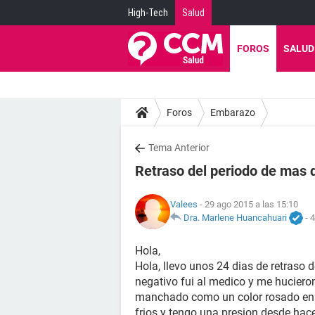
High-Tech
Salud
FOROS
SALUD
Foros
Embarazo
Tema Anterior
Retraso del periodo de mas 
Valees
- 29 ago 2015 a las 15:10
Dra. Marlene Huancahuari
-
4
Hola,
Hola, llevo unos 24 dias de retraso
negativo fui al medico y me hucieron
manchado como un color rosado en e
frios y tengo una presion desde hace