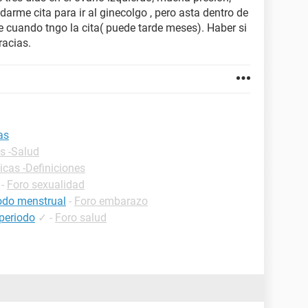
 darme cita para ir al ginecolgo , pero asta dentro de
 cuando tngo la cita( puede tarde meses). Haber si
racias.
as
s -Salud
icas -Definiciones
-
Foro sexualidad
iodo menstrual
-
Foro embarazo
 periodo
✓
-
Foro salud