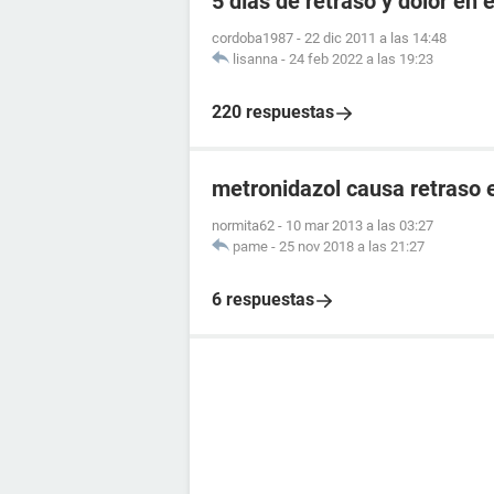
5 días de retraso y dolor en e
cordoba1987
-
22 dic 2011 a las 14:48
lisanna
-
24 feb 2022 a las 19:23
220 respuestas
metronidazol causa retraso 
normita62
-
10 mar 2013 a las 03:27
pame
-
25 nov 2018 a las 21:27
6 respuestas