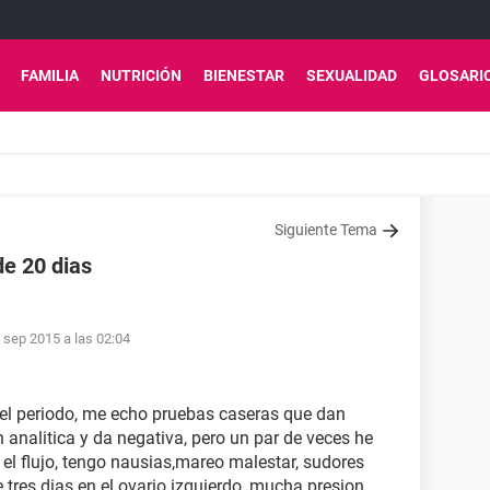
FAMILIA
NUTRICIÓN
BIENESTAR
SEXUALIDAD
GLOSARI
Siguiente Tema
de 20 dias
 sep 2015 a las 02:04
 del periodo, me echo pruebas caseras que dan
 analitica y da negativa, pero un par de veces he
l flujo, tengo nausias,mareo malestar, sudores
 tres dias en el ovario izquierdo, mucha presion,