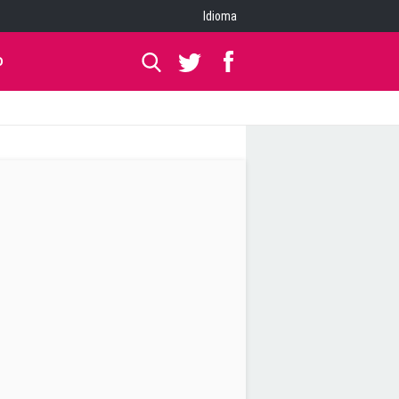
Idioma
O