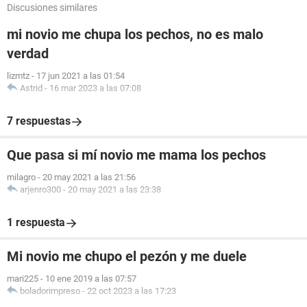
Discusiones similares
mi novio me chupa los pechos, no es malo
verdad
lizmtz
-
17 jun 2021 a las 01:54
Astrid
-
16 mar 2023 a las 07:08
7 respuestas
Que pasa si mí novio me mama los pechos
milagro
-
20 may 2021 a las 21:56
arjenro300
-
20 may 2021 a las 23:38
1 respuesta
Mi novio me chupo el pezón y me duele
mari225
-
10 ene 2019 a las 07:57
boladorimpreso
-
22 oct 2023 a las 17:23