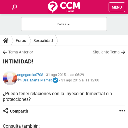
MENU
INICIO
FOROS
Foros
Sexualidad
SALUD
Tema Anterior
Siguiente Tema
INTIMIDAD!
FAMILIA
angegarcia0708
- 31 ago 2015 a las 06:29
NUTRICIÓN
Dra. Marta Marnet
-
31 ago 2015 a las 12:00
¿Puedo tener relaciones con la inyección trimestral sin
BIENESTAR
protecciones?
SEXUALIDAD
Compartir
GLOSARIO
Consulta también: