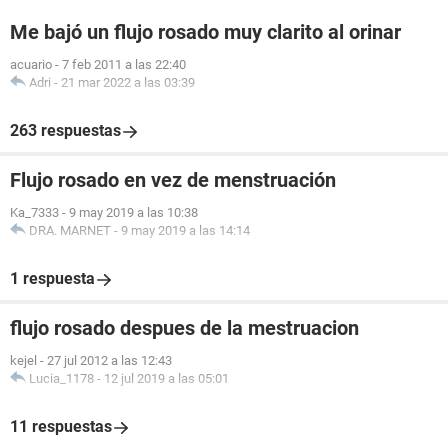
Me bajó un flujo rosado muy clarito al orinar
acuario
-
7 feb 2011 a las 22:40
Adri
-
21 mar 2022 a las 03:39
263 respuestas
Flujo rosado en vez de menstruación
Ka_7333
-
9 may 2019 a las 10:38
DRA. MARNET
-
9 may 2019 a las 14:14
1 respuesta
flujo rosado despues de la mestruacion
kejel
-
27 jul 2012 a las 12:43
Lucia_1178
-
12 jul 2019 a las 05:01
11 respuestas