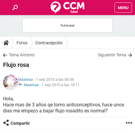
MENU
INICIO
FOROS
Foros
Contracepción
SALUD
Tema Anterior
Siguiente Tema
Flujo rosa
FAMILIA
Maaiiraa
- 1 sep 2015 a las 06:56
NUTRICIÓN
Maaiiraa
-
1 sep 2015 a las 18:11
Hola,
BIENESTAR
Hace mas de 3 años qe tomo anticonceptivos, hace unos
dias me empezo a bajar flujo rosadito es normal?
SEXUALIDAD
Compartir
GLOSARIO