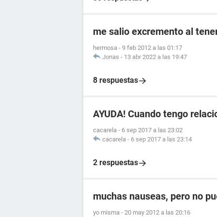
me salio excremento al tener
hermosa
-
9 feb 2012 a las 01:17
Jonas
-
13 abr 2022 a las 19:47
8 respuestas
AYUDA! Cuando tengo relaci
cacarela
-
6 sep 2017 a las 23:02
cacarela
-
6 sep 2017 a las 23:14
2 respuestas
muchas nauseas, pero no pu
yo misma
-
20 may 2012 a las 20:16