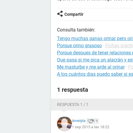
Compartir
Consulta también:
Tengo muchas ganas orinar pero or
Porque orino grasoso
-
Fichas prácti
Porque despues de tener relaciones 
Que pasa si me pica un alacrán y 
Me masturbe y me arde al orinar
-
Fo
A los cuántos dias puedo saber si 
1 respuesta
RESPUESTA 1 / 1
Amelyta
9
1 sep 2015 a las 18:22