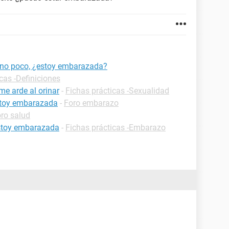
ino poco, ¿estoy embarazada?
cas -Definiciones
me arde al orinar
-
Fichas prácticas -Sexualidad
estoy embarazada
-
Foro embarazo
ro salud
estoy embarazada
-
Fichas prácticas -Embarazo