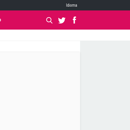
Idioma
O