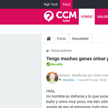
High-Tech
Salud
FOROS
SALUD
Foros
Sexualidad
Tema Anterior
Tengo muchas ganas orinar 
Resuelto
stefania
- Modificado por Carlos-vial
Amelyta
-
1 sep 2015 a las 18:22
Hola,
mi nombre es stefania y lo que suce
baño y orino muy poco, me dan cólico
aparte de eso el estomago todo rev