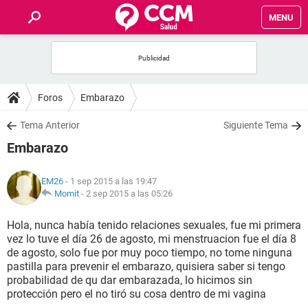
MENU
INICIO
FOROS
Foros
Embarazo
SALUD
Tema Anterior
Siguiente Tema
Embarazo
FAMILIA
EM26
- 1 sep 2015 a las 19:47
NUTRICIÓN
Momit
-
2 sep 2015 a las 05:26
Hola, nunca había tenido relaciones sexuales, fue mi primera
BIENESTAR
vez lo tuve el día 26 de agosto, mi menstruacion fue el día 8
de agosto, solo fue por muy poco tiempo, no tome ninguna
SEXUALIDAD
pastilla para prevenir el embarazo, quisiera saber si tengo
probabilidad de qu dar embarazada, lo hicimos sin
protección pero el no tiró su cosa dentro de mi vagina
GLOSARIO