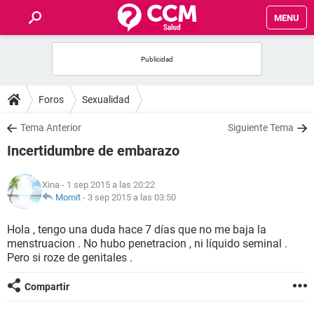
MENU
INICIO
FOROS
Foros
Sexualidad
SALUD
Tema Anterior
Siguiente Tema
Incertidumbre de embarazo
FAMILIA
Xina
- 1 sep 2015 a las 20:22
NUTRICIÓN
Momit
-
3 sep 2015 a las 03:50
Hola , tengo una duda hace 7 días que no me baja la
BIENESTAR
menstruacion . No hubo penetracion , ni líquido seminal .
Pero si roze de genitales .
SEXUALIDAD
Compartir
GLOSARIO