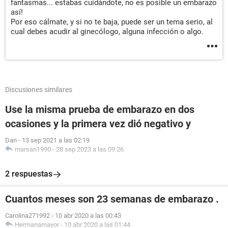
fantasmas... estabas cuidándote, no es posible un embarazo
así!
Por eso cálmate, y si no te baja, puede ser un tema serio, al
cual debes acudir al ginecólogo, alguna infección o algo.
Discusiones similares
Use la misma prueba de embarazo en dos
ocasiones y la primera vez dió negativo y
Dan
-
13 sep 2021 a las 02:19
marsan1990
-
28 sep 2023 a las 09:26
2 respuestas
Cuantos meses son 23 semanas de embarazo .
Carolina271992
-
10 abr 2020 a las 00:43
Hermanamayor
-
10 abr 2020 a las 01:44