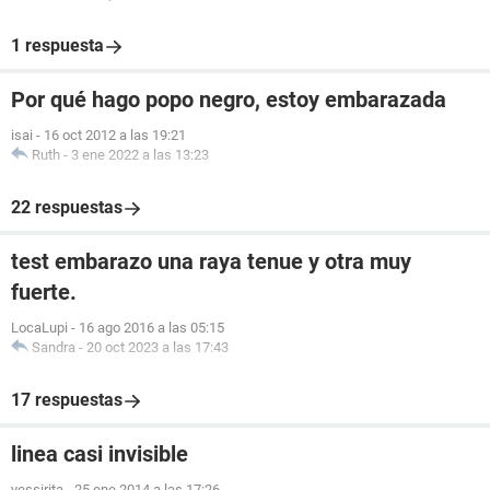
1 respuesta
Por qué hago popo negro, estoy embarazada
isai
-
16 oct 2012 a las 19:21
Ruth
-
3 ene 2022 a las 13:23
22 respuestas
test embarazo una raya tenue y otra muy
fuerte.
LocaLupi
-
16 ago 2016 a las 05:15
Sandra
-
20 oct 2023 a las 17:43
17 respuestas
linea casi invisible
yessirita
-
25 ene 2014 a las 17:26