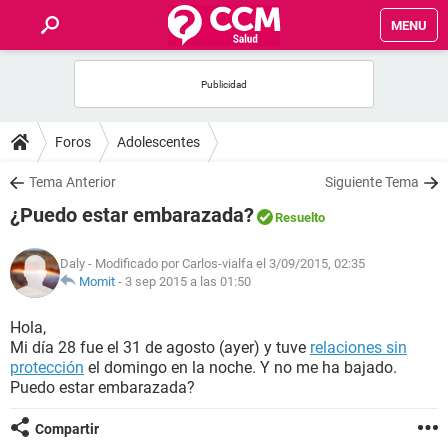
MENU
INICIO
FOROS
Foros
Adolescentes
SALUD
Tema Anterior
Siguiente Tema
¿Puedo estar embarazada?
Resuelto
FAMILIA
Daly
- Modificado por Carlos-vialfa el 3/09/2015, 02:35
NUTRICIÓN
Momit
-
3 sep 2015 a las 01:50
Hola,
BIENESTAR
Mi día 28 fue el 31 de agosto (ayer) y tuve
relaciones sin
protección
el domingo en la noche. Y no me ha bajado.
SEXUALIDAD
Puedo estar embarazada?
Compartir
GLOSARIO