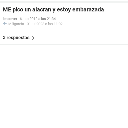
ME pico un alacran y estoy embarazada
lesperan
-
6 sep 2012 a las 21:34
Miligarcia
-
31 jul 2023 a las 11:02
3 respuestas