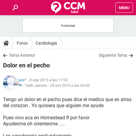
MENU
INICIO
FOROS
Foros
Cardiología
SALUD
Tema Anterior
Siguiente Tema
Dolor en el pecho
FAMILIA
jere*
- 8 sep 2015 a las 17:55
NUTRICIÓN
Tatik Jaimes -
25 oct 2015 a las 03:45
Tengo un dolor en el pecho pues dice el medico que es atras
BIENESTAR
del corazon . Yo quisiera que alguien me ayude
SEXUALIDAD
Pues vivo aca en Homestead fl por favor
Ayudenme oh orientenme .....
GLOSARIO
Les agradeceria profundamente