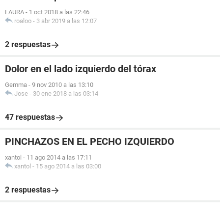
LAURA
-
1 oct 2018 a las 22:46
roaloo
-
3 abr 2019 a las 12:07
2 respuestas
Dolor en el lado izquierdo del tórax
Gemma
-
9 nov 2010 a las 13:10
Jose
-
30 ene 2018 a las 03:14
47 respuestas
PINCHAZOS EN EL PECHO IZQUIERDO
xantol
-
11 ago 2014 a las 17:11
xantol
-
15 ago 2014 a las 03:00
2 respuestas