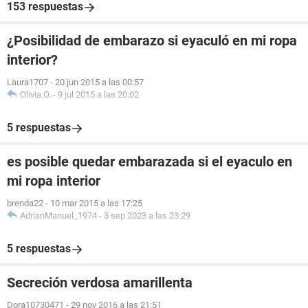
153 respuestas
¿Posibilidad de embarazo si eyaculó en mi ropa
interior?
Laura1707
-
20 jun 2015 a las 00:57
Olivia.O.
-
9 jul 2015 a las 20:02
5 respuestas
es posible quedar embarazada si el eyaculo en
mi ropa interior
brenda22
-
10 mar 2015 a las 17:25
AdrianManuel_1974
-
3 sep 2023 a las 23:29
5 respuestas
Secreción verdosa amarillenta
Dora10730471
-
29 nov 2016 a las 21:51