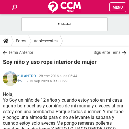
MENU
INICIO
FOROS
Foros
Adolescentes
SALUD
Tema Anterior
Siguiente Tema
Soy niño y uso ropa interior de mujer
FAMILIA
KULANTRO
- 28 ene 2016 a las 05:44
NUTRICIÓN
... -
13 sep 2023 a las 00:29
Hola,
BIENESTAR
Yo Soy un niño de 12 años y cuando estoy solo en mi casa
agarro bombachas y corpiños de mi mama y a veces ahora
SEXUALIDAD
estoy con una bombacha Porque todos duermen Y me tapo
y pongo una almoada para q no se levante la sabana y
cuando estoy solo aveces Me pongo remeras polleras
GLOSARIO
zapatos de mujer jeans Y ESTO LO HAGO DESDE LOS 9