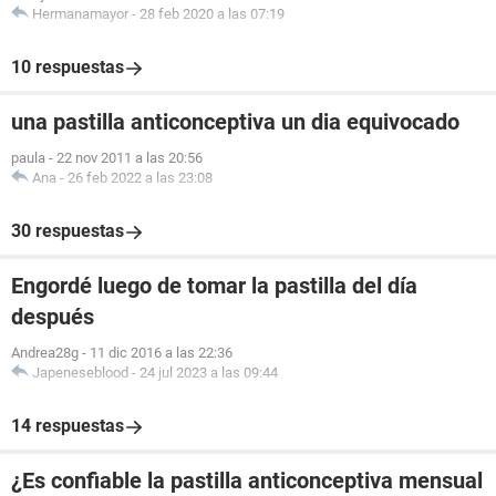
Hermanamayor
-
28 feb 2020 a las 07:19
10 respuestas
una pastilla anticonceptiva un dia equivocado
paula
-
22 nov 2011 a las 20:56
Ana
-
26 feb 2022 a las 23:08
30 respuestas
Engordé luego de tomar la pastilla del día
después
Andrea28g
-
11 dic 2016 a las 22:36
Japeneseblood
-
24 jul 2023 a las 09:44
14 respuestas
¿Es confiable la pastilla anticonceptiva mensual