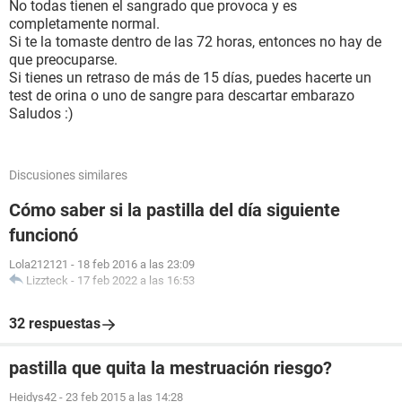
No todas tienen el sangrado que provoca y es
completamente normal.
Si te la tomaste dentro de las 72 horas, entonces no hay de
que preocuparse.
Si tienes un retraso de más de 15 días, puedes hacerte un
test de orina o uno de sangre para descartar embarazo
Saludos :)
Discusiones similares
Cómo saber si la pastilla del día siguiente
funcionó
Lola212121
-
18 feb 2016 a las 23:09
Lizzteck
-
17 feb 2022 a las 16:53
32 respuestas
pastilla que quita la mestruación riesgo?
Heidys42
-
23 feb 2015 a las 14:28