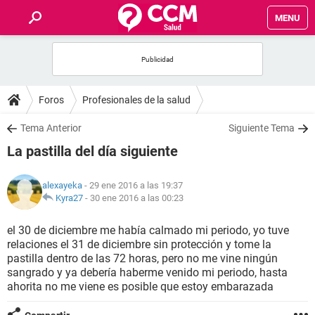
MENU
INICIO
FOROS
Foros
Profesionales de la salud
SALUD
Tema Anterior
Siguiente Tema
La pastilla del día siguiente
FAMILIA
alexayeka
- 29 ene 2016 a las 19:37
NUTRICIÓN
Kyra27
-
30 ene 2016 a las 00:23
el 30 de diciembre me había calmado mi periodo, yo tuve
BIENESTAR
relaciones el 31 de diciembre sin protección y tome la
pastilla dentro de las 72 horas, pero no me vine ningún
SEXUALIDAD
sangrado y ya debería haberme venido mi periodo, hasta
ahorita no me viene es posible que estoy embarazada
GLOSARIO