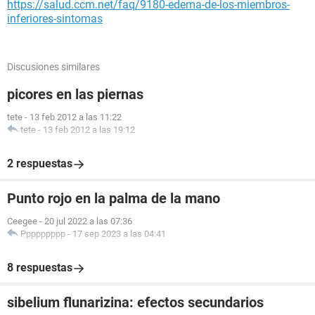
https://salud.ccm.net/faq/9180-edema-de-los-miembros-
inferiores-sintomas
Discusiones similares
picores en las piernas
tete
-
13 feb 2012 a las 11:22
tete
-
13 feb 2012 a las 19:12
2 respuestas
Punto rojo en la palma de la mano
Ceegee
-
20 jul 2022 a las 07:36
Ppppppppp
-
17 sep 2023 a las 04:41
8 respuestas
sibelium flunarizina: efectos secundarios