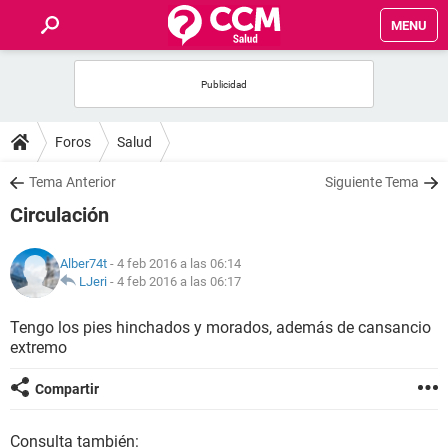
MENU
INICIO
FOROS
Foros
Salud
SALUD
Tema Anterior
Siguiente Tema
Circulación
FAMILIA
Alber74t
- 4 feb 2016 a las 06:14
NUTRICIÓN
LJeri
-
4 feb 2016 a las 06:17
Tengo los pies hinchados y morados, además de cansancio
BIENESTAR
extremo
SEXUALIDAD
Compartir
GLOSARIO
Consulta también: