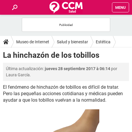
MENU
INICIO
FOROS
Museo de Internet
Salud y bienestar
Estética
SALUD
La hinchazón de los tobillos
FAMILIA
Última actualización:
jueves 28 septiembre 2017 à 06:14
por
Laura García.
NUTRICIÓN
El fenómeno de hinchazón de tobillos es difícil de tratar.
Pero las pequeñas acciones cotidianas y médicas pueden
BIENESTAR
ayudar a que los tobillos vuelvan a la normalidad.
SEXUALIDAD
GLOSARIO