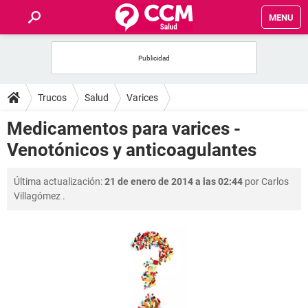
MENU
INICIO
FOROS
Trucos
Salud
Varices
SALUD
Medicamentos para varices -
Venotónicos y anticoagulantes
FAMILIA
Última actualización:
21 de enero de 2014 a las 02:44
por
Carlos
NUTRICIÓN
Villagómez
.
BIENESTAR
SEXUALIDAD
GLOSARIO