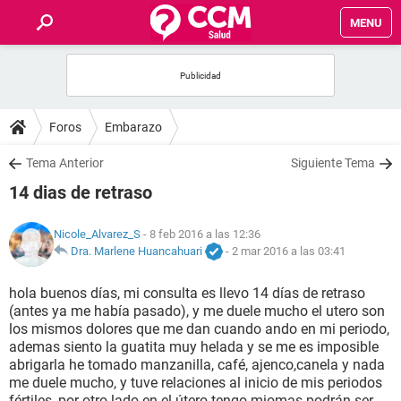
MENU
INICIO
FOROS
Foros
Embarazo
SALUD
Tema Anterior
Siguiente Tema
14 dias de retraso
FAMILIA
Nicole_Alvarez_S
- 8 feb 2016 a las 12:36
NUTRICIÓN
Dra. Marlene Huancahuari
-
2 mar 2016 a las 03:41
hola buenos días, mi consulta es llevo 14 días de retraso
BIENESTAR
(antes ya me había pasado), y me duele mucho el utero son
los mismos dolores que me dan cuando ando en mi periodo,
SEXUALIDAD
ademas siento la guatita muy helada y se me es imposible
abrigarla he tomado manzanilla, café, ajenco,canela y nada
me duele mucho, y tuve relaciones al inicio de mis periodos
GLOSARIO
fértiles, por otro lado en el útero tengo miomas podrán ser