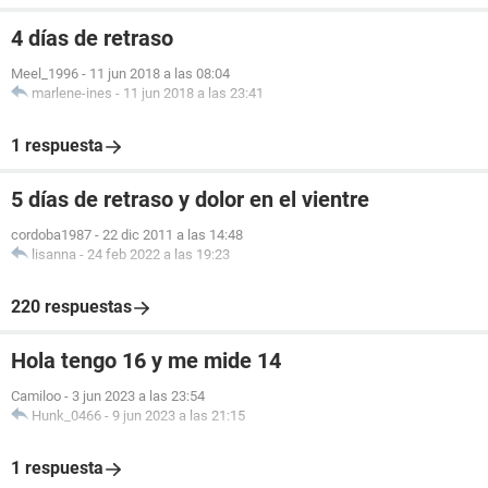
4 días de retraso
Meel_1996
-
11 jun 2018 a las 08:04
marlene-ines
-
11 jun 2018 a las 23:41
1 respuesta
5 días de retraso y dolor en el vientre
cordoba1987
-
22 dic 2011 a las 14:48
lisanna
-
24 feb 2022 a las 19:23
220 respuestas
Hola tengo 16 y me mide 14
Camiloo
-
3 jun 2023 a las 23:54
Hunk_0466
-
9 jun 2023 a las 21:15
1 respuesta