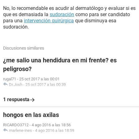
No, lo recomendable es acudir al dermatólogo y evaluar si es
que es demasiada la
sudoración
como para ser candidato
para una
intervención quirúrgica
que disminuya esa
sudoración.
Discusiones similares
¿me salio una hendidura en mi frente? es
peligroso?
rugal71
-
25 oct 2017 a las 00:01
Dr.Josh
-
25 oct 2017 a las 00:39
1 respuesta
hongos en las axilas
RICARDO3712
-
4 ago 2016 a las 18:56
marlene-ines
-
4 ago 2016 a las 18:59