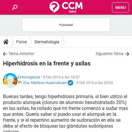
MENU
INICIO
FOROS
Foros
Dermatologia
SALUD
Tema Anterior
Siguiente Tema
Hiperhidrosis en la frente y axilas
FAMILIA
Estravaganza
- 8 feb 2016 a las 18:37
NUTRICIÓN
Dra. Marlene Huancahuari
-
8 feb 2016 a las 20:04
Buenas tardes, tengo hiperhidrosis primaria, si bien utilizo el
BIENESTAR
producto alumpak (cloruro de aluminio hexahidratado 20%)
en las axilas, he notado que mi frente comenzó a sudar mas
SEXUALIDAD
que antes. Quería saber si puedo usar el alumpak en la
frente, y si el repentino aumento de sudoración en ella se
deba al efecto de bloquear las glándulas sudoríparas
GLOSARIO
axilares.