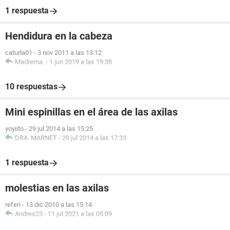
1 respuesta
Hendidura en la cabeza
caturla01
-
3 nov 2011 a las 13:12
Madrema.
-
1 jun 2019 a las 19:38
10 respuestas
Mini espinillas en el área de las axilas
yoyiito
-
29 jul 2014 a las 15:25
DRA. MARNET
-
29 jul 2014 a las 17:33
1 respuesta
molestias en las axilas
referi
-
13 dic 2010 a las 15:14
Andres23
-
11 jul 2021 a las 05:09