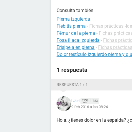
Consulta también:
Pierna izquierda
Flebitis pierna
-
Fichas prácticas -Id
Fémur de la pierna
-
Fichas prácticas
Fosa iliaca izquierda
-
Fichas prácti
Erisipela en pierna
-
Fichas prácticas
Dolor testículo izquierdo pierna y gl
1 respuesta
RESPUESTA 1 / 1
LJeri
1.783
9 feb 2016 a las 08:24
Hola, ¿tienes dolor en la espalda? ¿