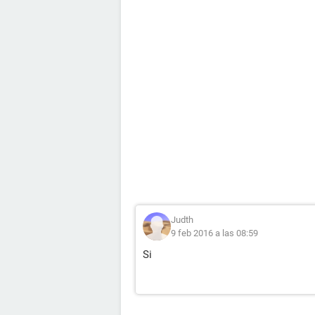
Judth
9 feb 2016 a las 08:59
Si