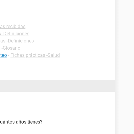
eas recibidas
 -Definiciones
cas -Definiciones
 -Glosario
uteo
-
Fichas prácticas -Salud
cuántos años tienes?