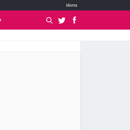
Idioma
O