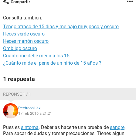
Compartir
Consulta también:
Tengo atraso de 15 dias y me bajo muy poco y oscuro
Heces verde oscuro
Heces marrón oscuro
Ombligo oscuro
Cuanto me debe medir a los 15
¿Cuánto mide el pene de un niño de 15 años ?
1 respuesta
RÉPONSE 1 / 1
Peetrooniilax
17 feb 2016 à 21:21
Pues es
sintoma
. Deberias hacerte una prueba de
sangre
.
Para sacar de dudas y tomar precauciones. Tienes algun