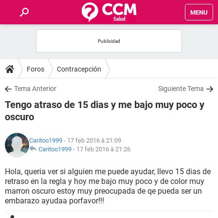
MENU
INICIO
FORUMS
Foros
Contracepción
SALUD
Tema Anterior
Siguiente Tema
Tengo atraso de 15 dias y me bajo muy poco y
FAMILIA
oscuro
NUTRICIÓN
Caritoo1999
- 17 feb 2016 à 21:09
Caritoo1999
-
17 feb 2016 à 21:26
BIENESTAR
Hola, queria ver si alguien me puede ayudar, llevo 15 dias de
retraso en la regla y hoy me bajo muy poco y de color muy
SEXUALIDAD
marron oscuro estoy muy preocupada de qe pueda ser un
embarazo ayudaa porfavor!!!
GLOSARIO