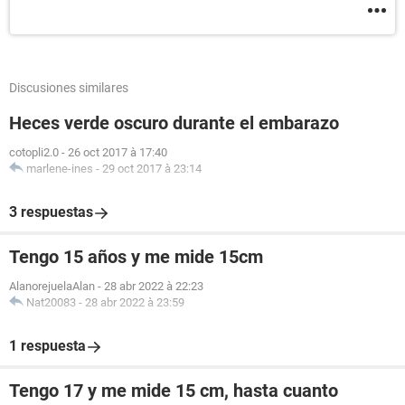
Discusiones similares
Heces verde oscuro durante el embarazo
cotopli2.0
-
26 oct 2017 à 17:40
marlene-ines
-
29 oct 2017 à 23:14
3 respuestas
Tengo 15 años y me mide 15cm
AlanorejuelaAlan
-
28 abr 2022 à 22:23
Nat20083
-
28 abr 2022 à 23:59
1 respuesta
Tengo 17 y me mide 15 cm, hasta cuanto