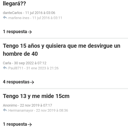
llegará??
danteCarlos
-
11 jul 2016 à 03:06
marlene-ines
-
11 jul 2016 à 03:11
1 respuesta
Tengo 15 años y quisiera que me desvirgue un
hombre de 40
Carla
-
30 sep 2022 à 07:12
Paul8711
-
31 ene 2023 à 21:26
4 respuestas
Tengo 13 y me mide 15cm
Anonimo
-
22 nov 2019 à 07:17
Hermanamayor
-
22 nov 2019 à 08:36
1 respuesta