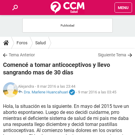
MENU
INICIO
FOROS
Foros
Salud
SALUD
Tema Anterior
Siguiente Tema
Comencé a tomar anticoceptivos y llevo
FAMILIA
sangrando mas de 30 días
NUTRICIÓN
Alejandra
- 8 mar 2016 a las 23:44
Dra. Marlene Huancahuari
-
9 mar 2016 a las 03:45
BIENESTAR
Hola, la situación es la siguiente. En mayo del 2015 tuve un
aborto espontaneo. Luego de eso decidi cuidarme, prro
SEXUALIDAD
mientras el deficiente sistema de salud de mi pais me daba
una respuesta llego diciembre y decidi tomar pastillas
anticoceptivas. Al comienzo tenia dolores en los ovarios
GLOSARIO