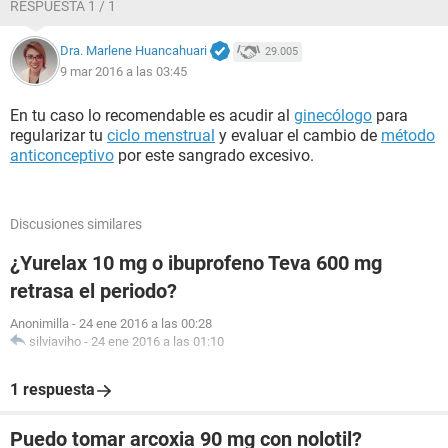
RESPUESTA 1 / 1
Dra. Marlene Huancahuari
29.005
9 mar 2016 a las 03:45
En tu caso lo recomendable es acudir al
ginecólogo
para
regularizar tu
ciclo menstrual
y evaluar el cambio de
método
anticonceptivo
por este sangrado excesivo.
Discusiones similares
¿Yurelax 10 mg o ibuprofeno Teva 600 mg
retrasa el periodo?
Anonimilla
-
24 ene 2016 a las 00:28
silviaviho
-
24 ene 2016 a las 01:10
1 respuesta
Puedo tomar arcoxia 90 mg con nolotil?