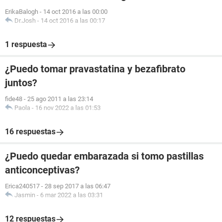
ErikaBalogh
-
14 oct 2016 a las 00:00
Dr.Josh
-
14 oct 2016 a las 00:17
1 respuesta
¿Puedo tomar pravastatina y bezafibrato
juntos?
fide48
-
25 ago 2011 a las 23:14
Paola
-
16 nov 2022 a las 01:53
16 respuestas
¿Puedo quedar embarazada si tomo pastillas
anticonceptivas?
Erica240517
-
28 sep 2017 a las 06:47
Jasmin
-
6 mar 2022 a las 03:31
12 respuestas