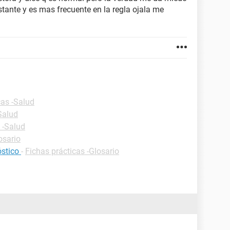
nstante y es mas frecuente en la regla ojala me
cas -Salud
Salud
 -Salud
osario
óstico
-
Fichas prácticas -Glosario