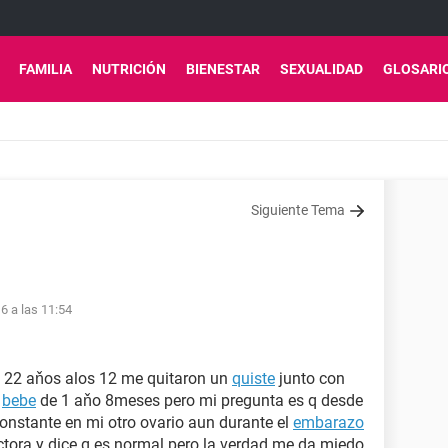
FAMILIA
NUTRICIÓN
BIENESTAR
SEXUALIDAD
GLOSARI
Siguiente Tema
6 a las 11:54
o 22 aňos alos 12 me quitaron un
quiste
junto con
n
bebe
de 1 aňo 8meses pero mi pregunta es q desde
constante en mi otro ovario aun durante el
embarazo
ctora y dice q es normal pero la verdad me da miedo