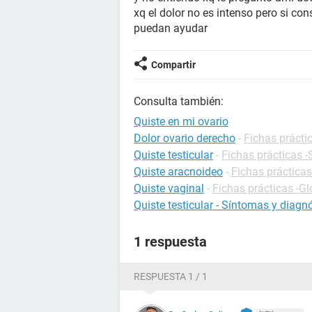
xq el dolor no es intenso pero si co
puedan ayudar
Compartir
Consulta también:
Quiste en mi ovario
Dolor ovario derecho
-
Fichas prácti
Quiste testicular
-
Fichas prácticas -
Quiste aracnoideo
-
Fichas prácticas
Quiste vaginal
-
Fichas prácticas -Gl
Quiste testicular - Síntomas y diagn
1 respuesta
RESPUESTA 1 / 1