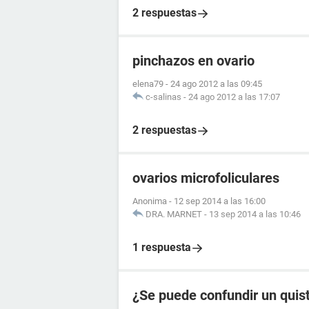
2 respuestas
pinchazos en ovario
elena79
-
24 ago 2012 a las 09:45
c-salinas
-
24 ago 2012 a las 17:07
2 respuestas
ovarios microfoliculares
Anonima
-
12 sep 2014 a las 16:00
DRA. MARNET
-
13 sep 2014 a las 10:46
1 respuesta
¿Se puede confundir un quis