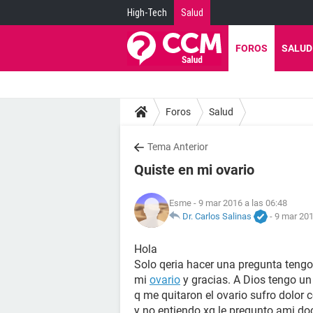
High-Tech
Salud
FOROS
SALUD
Foros
Salud
Tema Anterior
Quiste en mi ovario
Esme
- 9 mar 2016 a las 06:48
Dr. Carlos Salinas
-
9 mar 201
Hola
Solo qeria hacer una pregunta teng
mi
ovario
y gracias. A Dios tengo u
q me quitaron el ovario sufro dolor 
y no entiendo xq le pregunto ami do