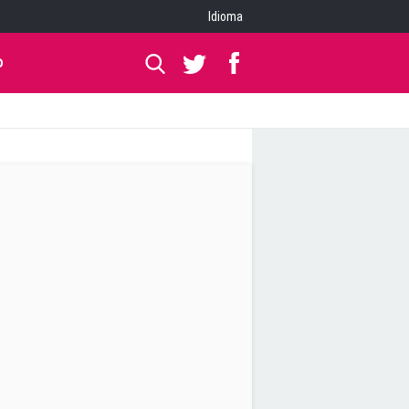
Idioma
O