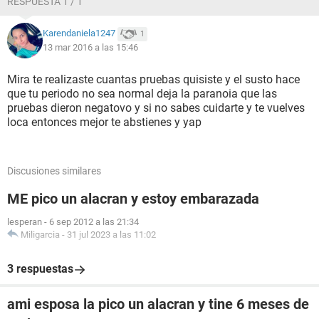
RESPUESTA 1 / 1
Karendaniela1247
1
13 mar 2016 a las 15:46
Mira te realizaste cuantas pruebas quisiste y el susto hace
que tu periodo no sea normal deja la paranoia que las
pruebas dieron negatovo y si no sabes cuidarte y te vuelves
loca entonces mejor te abstienes y yap
Discusiones similares
ME pico un alacran y estoy embarazada
lesperan
-
6 sep 2012 a las 21:34
Miligarcia
-
31 jul 2023 a las 11:02
3 respuestas
ami esposa la pico un alacran y tine 6 meses de