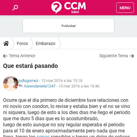
MENU
INICIO
FOROS
Foros
Embarazo
SALUD
Tema Anterior
Siguiente Tema
Que estará pasando
FAMILIA
judlugomez
- 13 mar 2016 a las 15:18
NUTRICIÓN
Karendaniela1247
-
13 mar 2016 a las 15:46
Ocurre que el dia primero de diciembre tuve relaciones con
BIENESTAR
mi novio con condon, lo revise y estaba bien y el no se vino
ni siquiera, luego de esto a los dies dias me llego el periodo
SEXUALIDAD
que me duro 5 dias que es lo acostumbrado,
luego de esto aunque no soy regular esperaba el periodo
para el 10 de enero aproximadamente pero nada que me
GLOSARIO
llega, tengo los
senos
sensibles y tengo un dolor de colicos