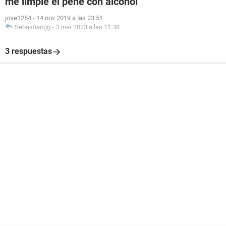
me limpie el pene con alcohol
jose1254
-
14 nov 2019 a las 23:51
Sebastiangg
-
3 mar 2023 a las 11:38
3 respuestas