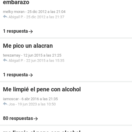
embarazo
melky moran
-
25 dic 2012 a las 21:04
Abigail P.
-
25 dic 2012 a las 21:37
1 respuesta
Me pico un alacran
terezamay
-
12 jun 2015 a las 21:25
Abigail P.
-
22 jun 2015 a las 15:35
1 respuesta
Me limpié el pene con alcohol
iamoscar
-
6 abr 2016 a las 21:35
Joa
-
19 jun 2023 a las 10:50
80 respuestas