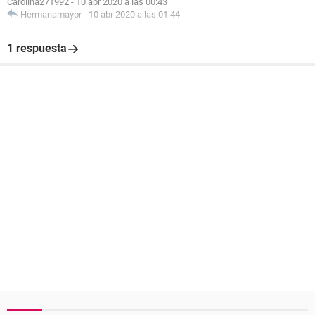
Carolina271992
-
10 abr 2020 a las 00:43
Hermanamayor
-
10 abr 2020 a las 01:44
1 respuesta