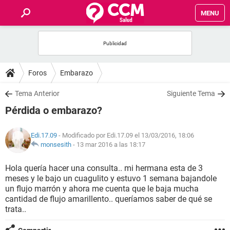
MENU
INICIO
FOROS
Foros
Embarazo
SALUD
Tema Anterior
Siguiente Tema
Pérdida o embarazo?
FAMILIA
Edi.17.09
- Modificado por Edi.17.09 el 13/03/2016, 18:06
NUTRICIÓN
monsesith
-
13 mar 2016 a las 18:17
Hola quería hacer una consulta.. mi hermana esta de 3
BIENESTAR
meses y le bajo un cuagulito y estuvo 1 semana bajandole
un flujo marrón y ahora me cuenta que le baja mucha
SEXUALIDAD
cantidad de flujo amarillento.. queríamos saber de qué se
trata..
GLOSARIO