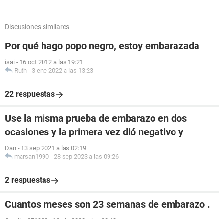
Discusiones similares
Por qué hago popo negro, estoy embarazada
isai
-
16 oct 2012 a las 19:21
Ruth
-
3 ene 2022 a las 13:23
22 respuestas
Use la misma prueba de embarazo en dos
ocasiones y la primera vez dió negativo y
Dan
-
13 sep 2021 a las 02:19
marsan1990
-
28 sep 2023 a las 09:26
2 respuestas
Cuantos meses son 23 semanas de embarazo .