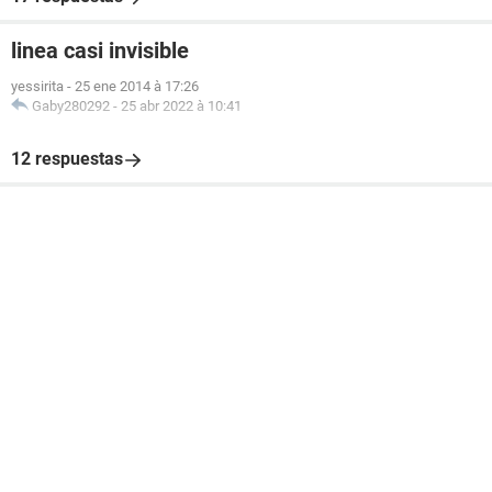
linea casi invisible
yessirita
-
25 ene 2014 à 17:26
Gaby280292
-
25 abr 2022 à 10:41
12 respuestas