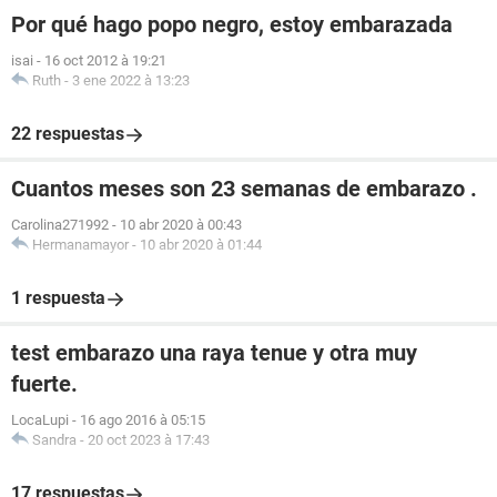
Por qué hago popo negro, estoy embarazada
isai
-
16 oct 2012 à 19:21
Ruth
-
3 ene 2022 à 13:23
22 respuestas
Cuantos meses son 23 semanas de embarazo .
Carolina271992
-
10 abr 2020 à 00:43
Hermanamayor
-
10 abr 2020 à 01:44
1 respuesta
test embarazo una raya tenue y otra muy
fuerte.
LocaLupi
-
16 ago 2016 à 05:15
Sandra
-
20 oct 2023 à 17:43
17 respuestas