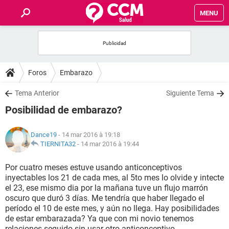
MENU
INICIO
FORUMS
Foros
Embarazo
SALUD
Tema Anterior
Siguiente Tema
Posibilidad de embarazo?
FAMILIA
Dance19
- 14 mar 2016 à 19:18
NUTRICIÓN
TIERNITA32
-
14 mar 2016 à 19:44
Por cuatro meses estuve usando anticonceptivos
BIENESTAR
inyectables los 21 de cada mes, al 5to mes lo olvide y intecte
el 23, ese mismo dia por la mañana tuve un flujo marrón
SEXUALIDAD
oscuro que duró 3 días. Me tendría que haber llegado el
período el 10 de este mes, y aún no llega. Hay posibilidades
de estar embarazada? Ya que con mi novio tenemos
GLOSARIO
relaciones seguido sin usar otro anticonceptivo