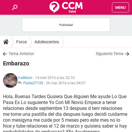
MENU
INICIO
FOROS
Foros
Adolescentes
SALUD
Tema Anterior
Siguiente Tema
Embarazo
FAMILIA
Yudileon
- 14 mar 2016 a las 22:10
NUTRICIÓN
Paola27135
-
26 mar 2016 a las 04:07
Hola, Buenas Tardes Qusiera Que Alguien Me ayude Lo Que
BIENESTAR
Pasa Es Lo suguiente Yo Con Mi Novio Empece a tener
relaciones desde septiembre 13 despues d tenr relaciones
SEXUALIDAD
me tome una pastilla del dia despues luego decidi cuidarme
con mesigyna me cuide por 5 meses pero este mes no lo
hice y tube relaciones el 12 de marzo y quisiera saber si hay
GLOSARIO
probabilidades de embarazo? Xfis Ayudennme