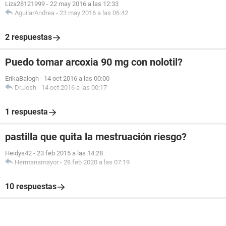
Liza28121999
-
22 may 2016 a las 12:33
AguilarAndrea
-
23 may 2016 a las 06:42
2 respuestas
Puedo tomar arcoxia 90 mg con nolotil?
ErikaBalogh
-
14 oct 2016 a las 00:00
Dr.Josh
-
14 oct 2016 a las 00:17
1 respuesta
pastilla que quita la mestruación riesgo?
Heidys42
-
23 feb 2015 a las 14:28
Hermanamayor
-
28 feb 2020 a las 07:19
10 respuestas