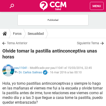
MENU
INICIO
FOROS
Foros
Sexualidad
SALUD
Tema Anterior
Siguiente Tema
Olvide tomar la pastilla antinconceptiva unas
FAMILIA
horas
NUTRICIÓN
pau11041
- Modificado por pau11041 el 15/03/2016, 22:45
Dr. Carlos Salinas
-
16 mar 2016 a las 00:10
BIENESTAR
Hola, yo tomo pastillas antinconceptivas y siempre lo hago
en las mañanas el viernes me fui a la escuela y olvide tomar
SEXUALIDAD
la pastilla antes de irme, tuve relaciones ese viernes como al
medio día y a las 3 que llegue a casa tome la pastilla, puedo
quedar embarazada?
GLOSARIO