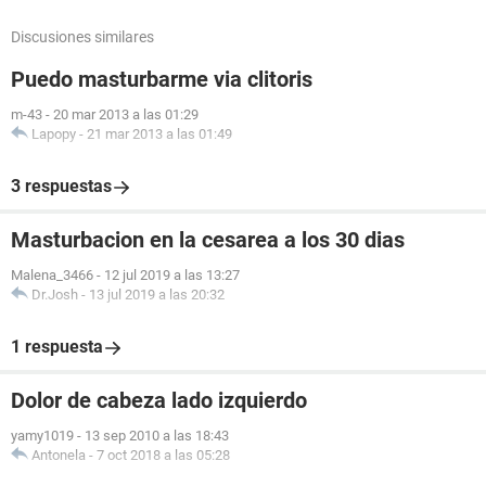
Discusiones similares
Puedo masturbarme via clitoris
m-43
-
20 mar 2013 a las 01:29
Lapopy
-
21 mar 2013 a las 01:49
3 respuestas
Masturbacion en la cesarea a los 30 dias
Malena_3466
-
12 jul 2019 a las 13:27
Dr.Josh
-
13 jul 2019 a las 20:32
1 respuesta
Dolor de cabeza lado izquierdo
yamy1019
-
13 sep 2010 a las 18:43
Antonela
-
7 oct 2018 a las 05:28