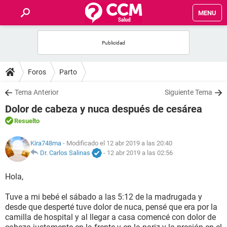
MENU
INICIO
FOROS
Foros
Parto
SALUD
Tema Anterior
Siguiente Tema
Dolor de cabeza y nuca después de cesárea
FAMILIA
Resuelto
NUTRICIÓN
Kira748ma
- Modificado el 12 abr 2019 a las 20:40
Dr. Carlos Salinas
-
12 abr 2019 a las 02:56
BIENESTAR
Hola,
SEXUALIDAD
Tuve a mi bebé el sábado a las 5:12 de la madrugada y
desde que desperté tuve dolor de nuca, pensé que era por la
camilla de hospital y al llegar a casa comencé con dolor de
GLOSARIO