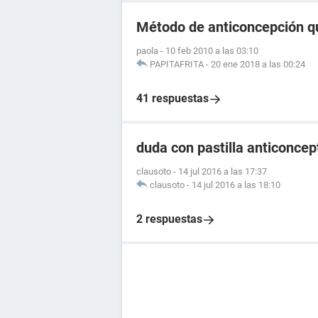
Método de anticoncepción q
paola
-
10 feb 2010 a las 03:10
PAPITAFRITA
-
20 ene 2018 a las 00:24
41 respuestas
duda con pastilla anticoncep
clausoto
-
14 jul 2016 a las 17:37
clausoto
-
14 jul 2016 a las 18:10
2 respuestas