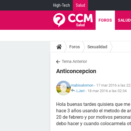
High-Tech
Salud
FOROS
SALUD
Foros
Sexualidad
Tema Anterior
Anticoncepcion
mabisalomon
- 17 mar 2016 a las 22
LJeri
-
18 mar 2016 a las 02:34
Hola buenas tardes quisiera que me 
hace 3 años usando el metodo de an
20 de febrero y por motivos persona
debo hacer y cuando colocarmela ot