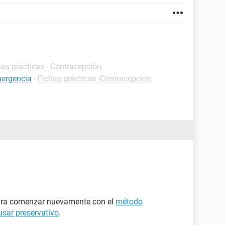
has prácticas - Contracepción
mergencia
-
Fichas prácticas -Contracepción
para comenzar nuevamente con el
método
usar preservativo
.