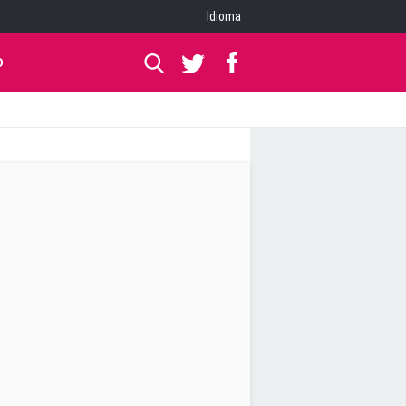
Idioma
O