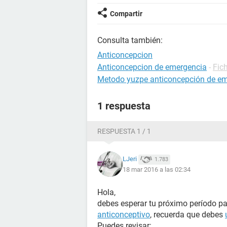
Compartir
Consulta también:
Anticoncepcion
Anticoncepcion de emergencia
-
Fic
Metodo yuzpe anticoncepción de e
1 respuesta
RESPUESTA 1 / 1
LJeri
1.783
18 mar 2016 a las 02:34
Hola,
debes esperar tu próximo período 
anticonceptivo
, recuerda que debes
Puedes revisar: