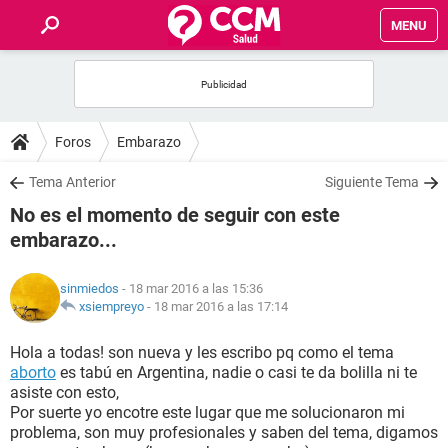
MENU
INICIO
FOROS
Foros
Embarazo
SALUD
Tema Anterior
Siguiente Tema
No es el momento de seguir con este
FAMILIA
embarazo...
NUTRICIÓN
sinmiedos
- 18 mar 2016 a las 15:36
xsiempreyo
-
18 mar 2016 a las 17:14
BIENESTAR
Hola a todas! son nueva y les escribo pq como el tema
aborto
es tabú en Argentina, nadie o casi te da bolilla ni te
SEXUALIDAD
asiste con esto,
Por suerte yo encotre este lugar que me solucionaron mi
problema, son muy profesionales y saben del tema, digamos
GLOSARIO