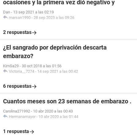
ocasiones y la primera vez dió negativo y
Dan
-
13 sep 2021 a las 02:19
marsan1990
-
28 sep 2023 a las 09:26
2 respuestas
¿El sangrado por deprivación descarta
embarazo?
KimSa29
-
30 oct 2018 a las 01:56
Victoria__7274
-
14 sep 2021 a las 00:42
6 respuestas
Cuantos meses son 23 semanas de embarazo .
Carolina271992
-
10 abr 2020 a las 00:43
Hermanamayor
-
10 abr 2020 a las 01:44
1 respuesta