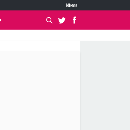
Idioma
O