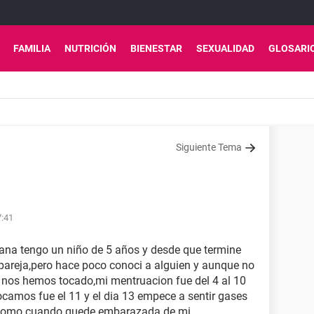
FAMILIA
NUTRICIÓN
BIENESTAR
SEXUALIDAD
GLOSARI
Siguiente Tema
7:41
na tengo un niño de 5 años y desde que termine
 pareja,pero hace poco conoci a alguien y aunque no
 nos hemos tocado,mi mentruacion fue del 4 al 10
ocamos fue el 11 y el dia 13 empece a sentir gases
s como cuando quede embarazada de mi