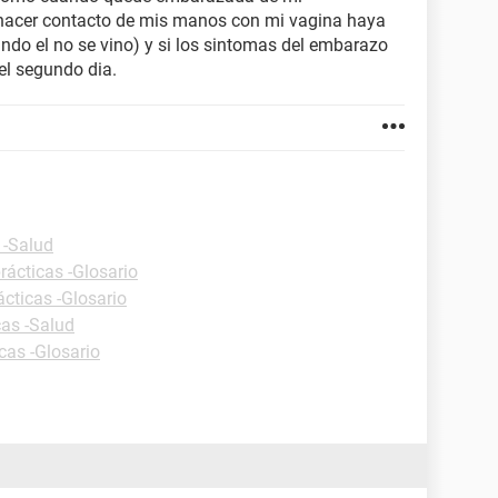
l hacer contacto de mis manos con mi vagina haya
o el no se vino) y si los sintomas del embarazo
el segundo dia.
 -Salud
rácticas -Glosario
ácticas -Glosario
cas -Salud
cas -Glosario