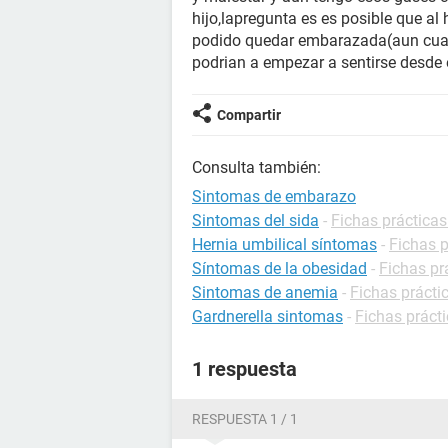
hijo,lapregunta es es posible que a
podido quedar embarazada(aun cuand
podrian a empezar a sentirse desde 
Compartir
Consulta también:
Sintomas de embarazo
Sintomas del sida
-
Fichas prácticas
Hernia umbilical síntomas
-
Fichas p
Síntomas de la obesidad
-
Fichas pr
Sintomas de anemia
-
Fichas prácti
Gardnerella sintomas
-
Fichas prácti
1 respuesta
RESPUESTA 1 / 1