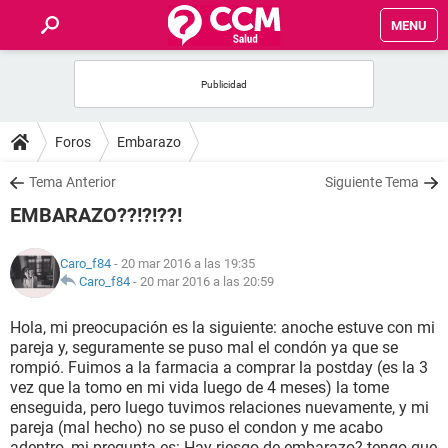
MENU
INICIO
FOROS
Foros
Embarazo
SALUD
Tema Anterior
Siguiente Tema
EMBARAZO??!?!??!
FAMILIA
Caro_f84
- 20 mar 2016 a las 19:35
NUTRICIÓN
Caro_f84
-
20 mar 2016 a las 20:59
Hola, mi preocupación es la siguiente: anoche estuve con mi
BIENESTAR
pareja y, seguramente se puso mal el condón ya que se
rompió. Fuimos a la farmacia a comprar la postday (es la 3
SEXUALIDAD
vez que la tomo en mi vida luego de 4 meses) la tome
enseguida, pero luego tuvimos relaciones nuevamente, y mi
pareja (mal hecho) no se puso el condon y me acabo
GLOSARIO
adentro, mi pregunta es: Hay riesgo de embarazo? tengo que