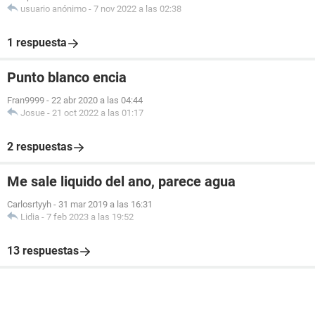
usuario anónimo
-
7 nov 2022 a las 02:38
1 respuesta
Punto blanco encia
Fran9999
-
22 abr 2020 a las 04:44
Josue
-
21 oct 2022 a las 01:17
2 respuestas
Me sale liquido del ano, parece agua
Carlosrtyyh
-
31 mar 2019 a las 16:31
Lidia
-
7 feb 2023 a las 19:52
13 respuestas