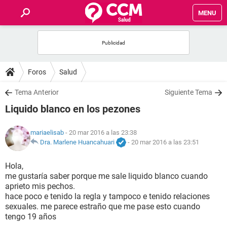
MENU
INICIO
FOROS
Foros
Salud
SALUD
Tema Anterior
Siguiente Tema
Liquido blanco en los pezones
FAMILIA
mariaelisab
- 20 mar 2016 a las 23:38
NUTRICIÓN
Dra. Marlene Huancahuari
-
20 mar 2016 a las 23:51
Hola,
BIENESTAR
me gustaría saber porque me sale liquido blanco cuando
aprieto mis pechos.
SEXUALIDAD
hace poco e tenido la regla y tampoco e tenido relaciones
sexuales. me parece estraño que me pase esto cuando
tengo 19 años
GLOSARIO