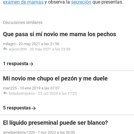
examen de mamas
y observa la
secreción
que presentas.
Discusiones similares
Que pasa si mí novio me mama los pechos
milagro
-
20 may 2021 a las 21:56
arjenro300
-
20 may 2021 a las 23:38
1 respuesta
Mi novio me chupo el pezón y me duele
mari225
-
10 ene 2019 a las 07:57
boladorimpreso
-
22 oct 2023 a las 17:23
5 respuestas
El líquido preseminal puede ser blanco?
amelperdomo1209
-
7 nov 2022 a las 00:00