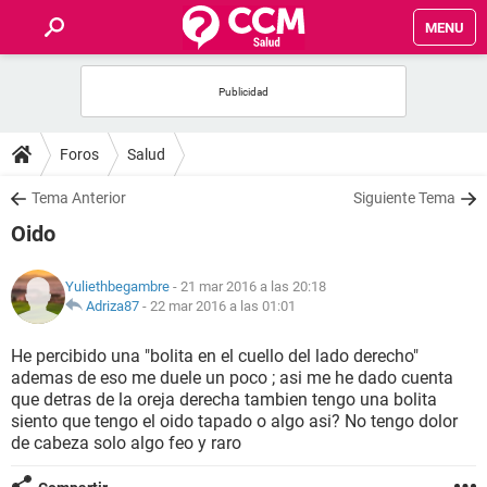
MENU
INICIO
FOROS
Foros
Salud
SALUD
Tema Anterior
Siguiente Tema
Oido
FAMILIA
Yuliethbegambre
- 21 mar 2016 a las 20:18
NUTRICIÓN
Adriza87
-
22 mar 2016 a las 01:01
He percibido una "bolita en el cuello del lado derecho"
BIENESTAR
ademas de eso me duele un poco ; asi me he dado cuenta
que detras de la oreja derecha tambien tengo una bolita
SEXUALIDAD
siento que tengo el oido tapado o algo asi? No tengo dolor
de cabeza solo algo feo y raro
GLOSARIO