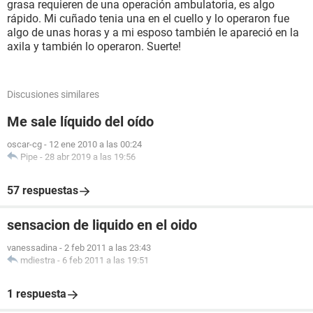
grasa requieren de una operación ambulatoria, es algo
rápido. Mi cuñado tenia una en el cuello y lo operaron fue
algo de unas horas y a mi esposo también le apareció en la
axila y también lo operaron. Suerte!
Discusiones similares
Me sale líquido del oído
oscar-cg
-
12 ene 2010 a las 00:24
Pipe
-
28 abr 2019 a las 19:56
57 respuestas
sensacion de liquido en el oido
vanessadina
-
2 feb 2011 a las 23:43
mdiestra
-
6 feb 2011 a las 19:51
1 respuesta