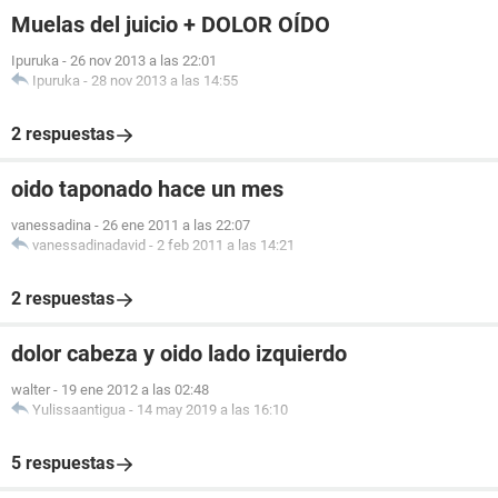
Muelas del juicio + DOLOR OÍDO
Ipuruka
-
26 nov 2013 a las 22:01
Ipuruka
-
28 nov 2013 a las 14:55
2 respuestas
oido taponado hace un mes
vanessadina
-
26 ene 2011 a las 22:07
vanessadinadavid
-
2 feb 2011 a las 14:21
2 respuestas
dolor cabeza y oido lado izquierdo
walter
-
19 ene 2012 a las 02:48
Yulissaantigua
-
14 may 2019 a las 16:10
5 respuestas