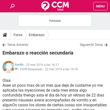
MENU
INICIO
FOROS
Foros
Embarazo
SALUD
Tema Anterior
Siguiente Tema
Embarazo o reacción secundaria
FAMILIA
Perlith
- 22 mar 2016 a las 16:17
NUTRICIÓN
Perfil bloqueado -
22 mar 2016 a las 16:18
Olaa
BIENESTAR
Asee un poco mas de un mes que deje de cuidarme yo me
aplicaba las inyecciones de cada mes estoy algo
SEXUALIDAD
confundida thengo asta el dia de hoy un retraso de 22 dias
presento náuseas avece acompañadas de vomito y en
algunOs casos los olores de ciertas cosas son insoportables
GLOSARIO
y me causan náuseas mi pregunta ees ¿podre ztar ya