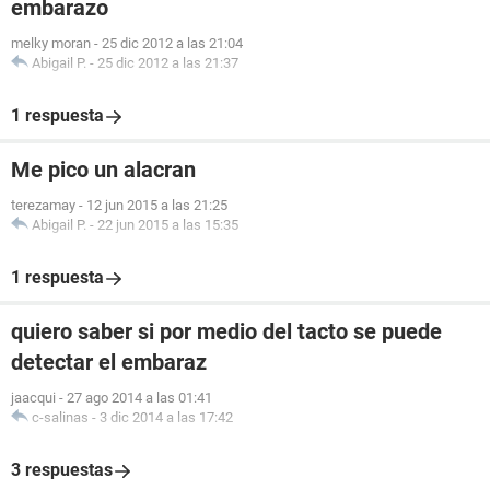
embarazo
melky moran
-
25 dic 2012 a las 21:04
Abigail P.
-
25 dic 2012 a las 21:37
1 respuesta
Me pico un alacran
terezamay
-
12 jun 2015 a las 21:25
Abigail P.
-
22 jun 2015 a las 15:35
1 respuesta
quiero saber si por medio del tacto se puede
detectar el embaraz
jaacqui
-
27 ago 2014 a las 01:41
c-salinas
-
3 dic 2014 a las 17:42
3 respuestas