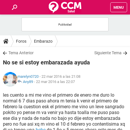
MENU
INICIO
FOROS
Foros
Embarazo
SALUD
Tema Anterior
Siguiente Tema
No se si estoy embarazada ayuda
FAMILIA
marelyn0720
- 22 mar 2016 a las 21:08
NUTRICIÓN
Any89
-
22 mar 2016 a las 22:07
les cuento a mi me vino el primero de enero me duro lo
BIENESTAR
normal 6 7 dias paso ahora m tenia k venir el primero de
febrero la cuestion esk el primero me vino un leve sangrado
SEXUALIDAD
pokito yo pense m va venir ya hasta toalla me puso paso
ese dia y nada de nada no bajo yo dije estoy embarazada
pero no fue asi xq m vino el 10 d febrero yo contentisima xq
GLOSARIO
di ya tengo una
bebe
de 1 ño y 5 meses ahora este mes de