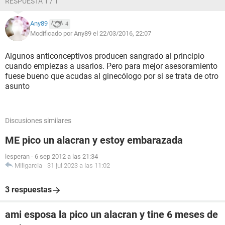
RESPUESTA 1 / 1
Any89
4
Modificado por Any89 el 22/03/2016, 22:07
Algunos anticonceptivos producen sangrado al principio
cuando empiezas a usarlos. Pero para mejor asesoramiento
fuese bueno que acudas al ginecólogo por si se trata de otro
asunto
Discusiones similares
ME pico un alacran y estoy embarazada
lesperan
-
6 sep 2012 a las 21:34
Miligarcia
-
31 jul 2023 a las 11:02
3 respuestas
ami esposa la pico un alacran y tine 6 meses de