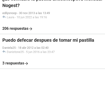
Nogest?
edilysnoop
-
30 nov 2013 a las 13:49
Laura
-
10 jun 2022 a las 19:16
206 respuestas
Puedo defecar despues de tomar mi pastilla
Daniela25
-
18 abr 2012 a las 02:40
Danistone25
-
5 jun 2016 a las 23:47
3 respuestas