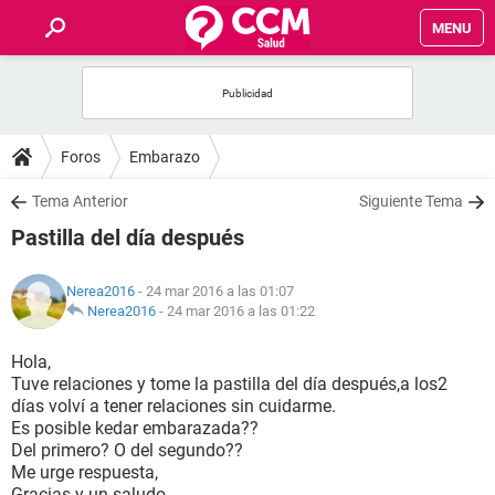
MENU
INICIO
FOROS
Foros
Embarazo
SALUD
Tema Anterior
Siguiente Tema
Pastilla del día después
FAMILIA
Nerea2016
- 24 mar 2016 a las 01:07
NUTRICIÓN
Nerea2016
-
24 mar 2016 a las 01:22
Hola,
BIENESTAR
Tuve relaciones y tome la pastilla del día después,a los2
días volví a tener relaciones sin cuidarme.
SEXUALIDAD
Es posible kedar embarazada??
Del primero? O del segundo??
Me urge respuesta,
GLOSARIO
Gracias y un saludo