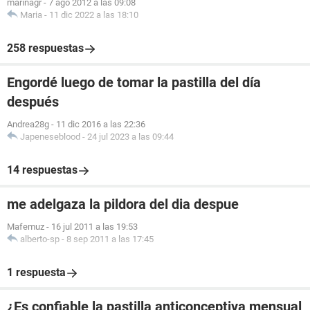
marinagr
-
7 ago 2012 a las 09:08
Maria
-
11 dic 2022 a las 18:10
258 respuestas
Engordé luego de tomar la pastilla del día
después
Andrea28g
-
11 dic 2016 a las 22:36
Japeneseblood
-
24 jul 2023 a las 09:44
14 respuestas
me adelgaza la pildora del dia despue
Mafemuz
-
16 jul 2011 a las 19:53
alberto-sp
-
8 sep 2011 a las 17:45
1 respuesta
¿Es confiable la pastilla anticonceptiva mensual